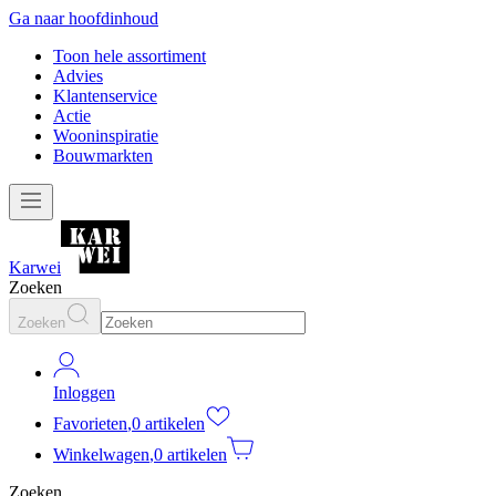
Ga naar hoofdinhoud
Toon hele assortiment
Advies
Klantenservice
Actie
Wooninspiratie
Bouwmarkten
Karwei
Zoeken
Zoeken
Inloggen
Favorieten
,
0 artikelen
Winkelwagen
,
0 artikelen
Zoeken