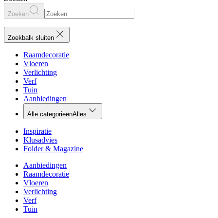
Zoeken
Zoekbalk sluiten
Raamdecoratie
Vloeren
Verlichting
Verf
Tuin
Aanbiedingen
Alle categorieën
Alles
Inspiratie
Klusadvies
Folder & Magazine
Aanbiedingen
Raamdecoratie
Vloeren
Verlichting
Verf
Tuin