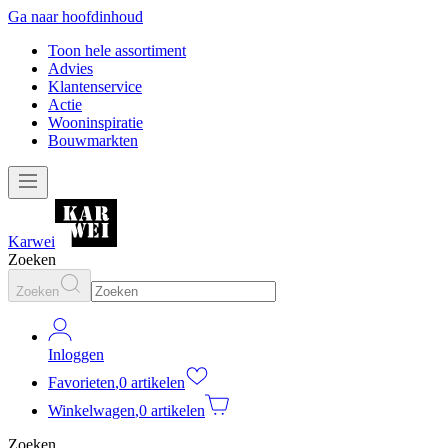
Ga naar hoofdinhoud
Toon hele assortiment
Advies
Klantenservice
Actie
Wooninspiratie
Bouwmarkten
Karwei
Zoeken
Zoeken
Inloggen
Favorieten
,
0 artikelen
Winkelwagen
,
0 artikelen
Zoeken