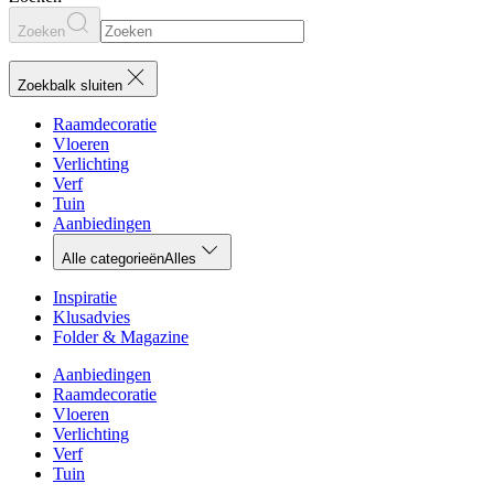
Zoeken
Zoekbalk sluiten
Raamdecoratie
Vloeren
Verlichting
Verf
Tuin
Aanbiedingen
Alle categorieën
Alles
Inspiratie
Klusadvies
Folder & Magazine
Aanbiedingen
Raamdecoratie
Vloeren
Verlichting
Verf
Tuin