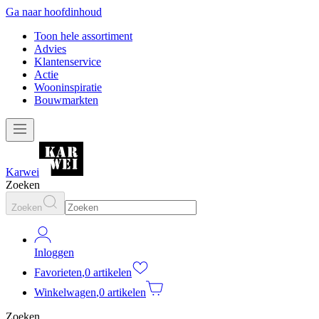
Ga naar hoofdinhoud
Toon hele assortiment
Advies
Klantenservice
Actie
Wooninspiratie
Bouwmarkten
Karwei
Zoeken
Zoeken
Inloggen
Favorieten
,
0 artikelen
Winkelwagen
,
0 artikelen
Zoeken