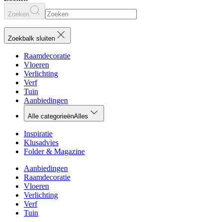
Zoeken
Zoekbalk sluiten
Raamdecoratie
Vloeren
Verlichting
Verf
Tuin
Aanbiedingen
Alle categorieën
Alles
Inspiratie
Klusadvies
Folder & Magazine
Aanbiedingen
Raamdecoratie
Vloeren
Verlichting
Verf
Tuin