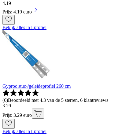
4
.
19
Prijs: 4.19 euro
Bekijk alles in l-profiel
Gyproc stuc-/geleideprofiel 260 cm
(
6
)
Beoordeeld met 4.3 van de 5 sterren, 6 klantreviews
3
.
29
Prijs: 3.29 euro
Bekijk alles in t-profiel