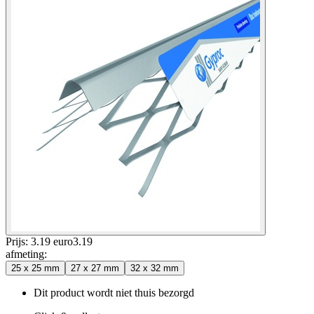
Prijs: 3.19 euro
3
.
19
afmeting
:
25 x 25 mm
27 x 27 mm
32 x 32 mm
Dit product wordt niet thuis bezorgd