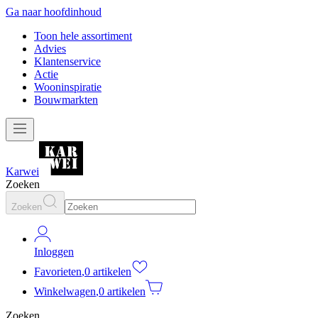
Ga naar hoofdinhoud
Toon hele assortiment
Advies
Klantenservice
Actie
Wooninspiratie
Bouwmarkten
Karwei
Zoeken
Zoeken
Inloggen
Favorieten
,
0 artikelen
Winkelwagen
,
0 artikelen
Zoeken