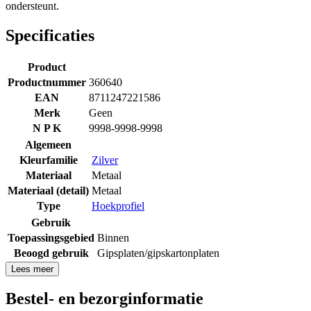
ondersteunt.
Specificaties
Product
Productnummer
360640
EAN
8711247221586
Merk
Geen
N P K
9998-9998-9998
Algemeen
Kleurfamilie
Zilver
Materiaal
Metaal
Materiaal (detail)
Metaal
Type
Hoekprofiel
Gebruik
Toepassingsgebied
Binnen
Beoogd gebruik
Gipsplaten/gipskartonplaten
Lees meer
Bestel- en bezorginformatie