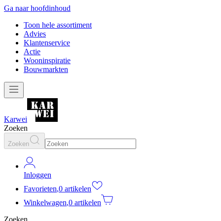
Ga naar hoofdinhoud
Toon hele assortiment
Advies
Klantenservice
Actie
Wooninspiratie
Bouwmarkten
Karwei
Zoeken
Zoeken
Inloggen
Favorieten
,
0 artikelen
Winkelwagen
,
0 artikelen
Zoeken