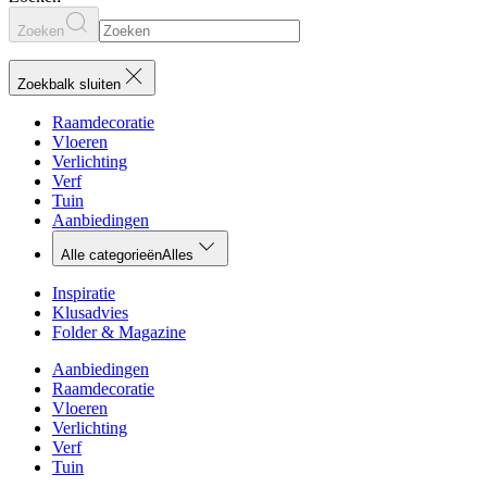
Zoeken
Zoekbalk sluiten
Raamdecoratie
Vloeren
Verlichting
Verf
Tuin
Aanbiedingen
Alle categorieën
Alles
Inspiratie
Klusadvies
Folder & Magazine
Aanbiedingen
Raamdecoratie
Vloeren
Verlichting
Verf
Tuin