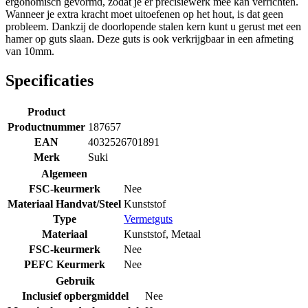
ergonomisch gevormd, zodat je er precisiewerk mee kan verrichten.
Wanneer je extra kracht moet uitoefenen op het hout, is dat geen
probleem. Dankzij de doorlopende stalen kern kunt u gerust met een
hamer op guts slaan. Deze guts is ook verkrijgbaar in een afmeting
van 10mm.
Specificaties
Product
Productnummer
187657
EAN
4032526701891
Merk
Suki
Algemeen
FSC-keurmerk
Nee
Materiaal Handvat/Steel
Kunststof
Type
Vermetguts
Materiaal
Kunststof
,
Metaal
FSC-keurmerk
Nee
PEFC Keurmerk
Nee
Gebruik
Inclusief opbergmiddel
Nee