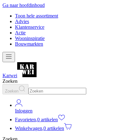
Ga naar hoofdinhoud
Toon hele assortiment
Advies
Klantenservice
Actie
Wooninspiratie
Bouwmarkten
Karwei
Zoeken
Zoeken
Inloggen
Favorieten
,
0 artikelen
Winkelwagen
,
0 artikelen
Zoeken