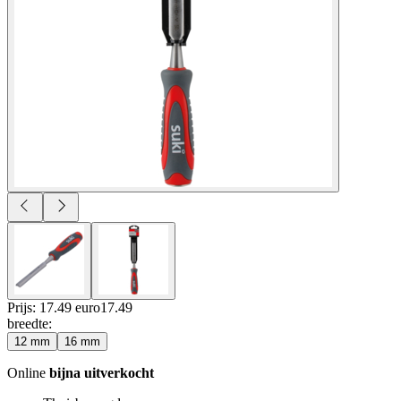
Prijs: 17.49 euro
17
.
49
breedte
:
12 mm
16 mm
Online
bijna uitverkocht