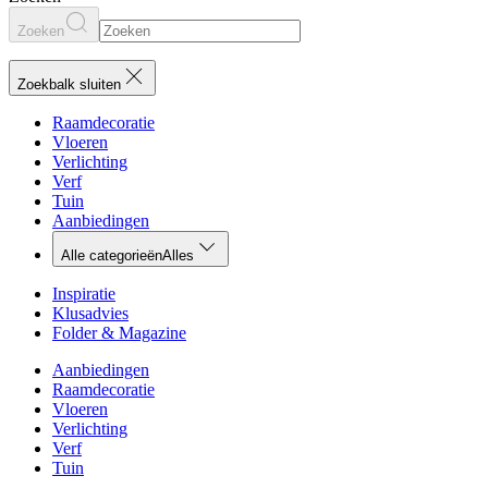
Zoeken
Zoekbalk sluiten
Raamdecoratie
Vloeren
Verlichting
Verf
Tuin
Aanbiedingen
Alle categorieën
Alles
Inspiratie
Klusadvies
Folder & Magazine
Aanbiedingen
Raamdecoratie
Vloeren
Verlichting
Verf
Tuin