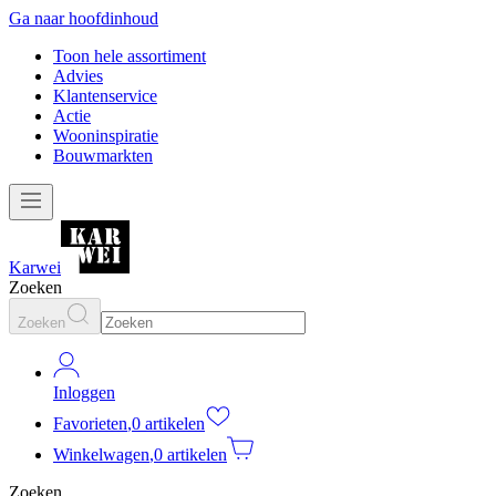
Ga naar hoofdinhoud
Toon hele assortiment
Advies
Klantenservice
Actie
Wooninspiratie
Bouwmarkten
Karwei
Zoeken
Zoeken
Inloggen
Favorieten
,
0 artikelen
Winkelwagen
,
0 artikelen
Zoeken