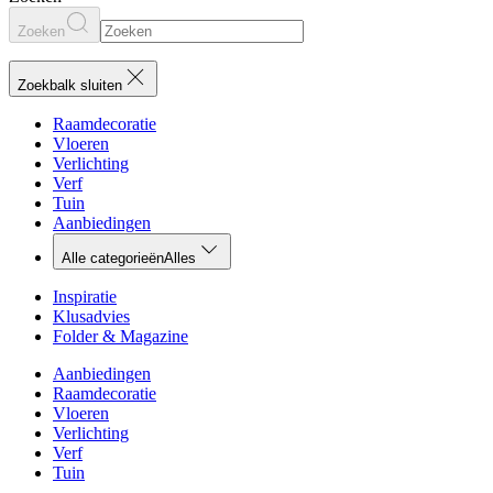
Zoeken
Zoekbalk sluiten
Raamdecoratie
Vloeren
Verlichting
Verf
Tuin
Aanbiedingen
Alle categorieën
Alles
Inspiratie
Klusadvies
Folder & Magazine
Aanbiedingen
Raamdecoratie
Vloeren
Verlichting
Verf
Tuin