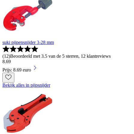
suki pijpensnijder 3-28 mm
(
12
)
Beoordeeld met 3.5 van de 5 sterren, 12 klantreviews
8
.
69
Prijs: 8.69 euro
Bekijk alles in pijpsnijder