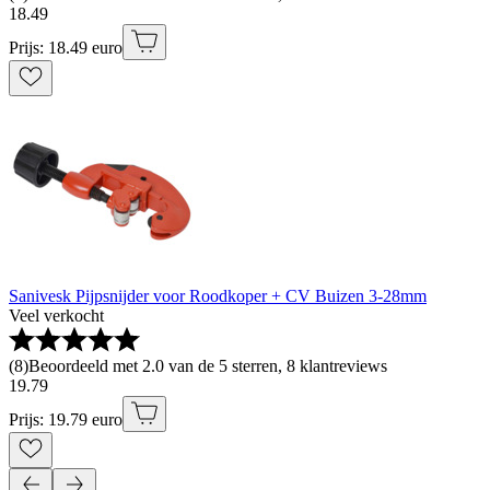
18
.
49
Prijs: 18.49 euro
Sanivesk Pijpsnijder voor Roodkoper + CV Buizen 3-28mm
Veel verkocht
(
8
)
Beoordeeld met 2.0 van de 5 sterren, 8 klantreviews
19
.
79
Prijs: 19.79 euro