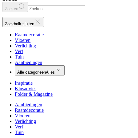
Zoeken
Zoekbalk sluiten
Raamdecoratie
Vloeren
Verlichting
Verf
Tuin
Aanbiedingen
Alle categorieën
Alles
Inspiratie
Klusadvies
Folder & Magazine
Aanbiedingen
Raamdecoratie
Vloeren
Verlichting
Verf
Tuin