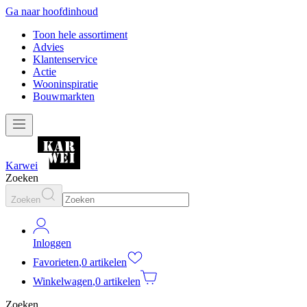
Ga naar hoofdinhoud
Toon hele assortiment
Advies
Klantenservice
Actie
Wooninspiratie
Bouwmarkten
Karwei
Zoeken
Zoeken
Inloggen
Favorieten
,
0 artikelen
Winkelwagen
,
0 artikelen
Zoeken