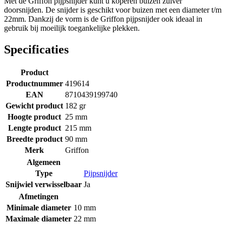
Met de Griffon pijpsnijder kunt u koperen buizen zuiver
doorsnijden. De snijder is geschikt voor buizen met een diameter t/m
22mm. Dankzij de vorm is de Griffon pijpsnijder ook ideaal in
gebruik bij moeilijk toegankelijke plekken.
Specificaties
Product
Productnummer
419614
EAN
8710439199740
Gewicht product
182 gr
Hoogte product
25 mm
Lengte product
215 mm
Breedte product
90 mm
Merk
Griffon
Algemeen
Type
Pijpsnijder
Snijwiel verwisselbaar
Ja
Afmetingen
Minimale diameter
10 mm
Maximale diameter
22 mm