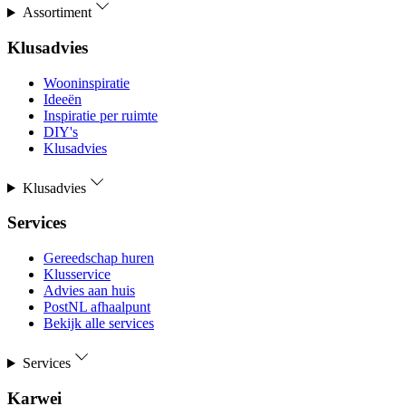
Assortiment
Klusadvies
Wooninspiratie
Ideeën
Inspiratie per ruimte
DIY's
Klusadvies
Klusadvies
Services
Gereedschap huren
Klusservice
Advies aan huis
PostNL afhaalpunt
Bekijk alle services
Services
Karwei