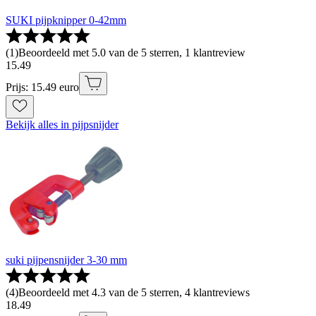
SUKI pijpknipper 0-42mm
(
1
)
Beoordeeld met 5.0 van de 5 sterren, 1 klantreview
15
.
49
Prijs: 15.49 euro
Bekijk alles in pijpsnijder
suki pijpensnijder 3-30 mm
(
4
)
Beoordeeld met 4.3 van de 5 sterren, 4 klantreviews
18
.
49