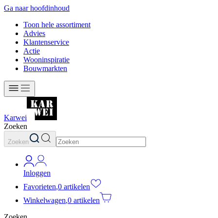
Ga naar hoofdinhoud
Toon hele assortiment
Advies
Klantenservice
Actie
Wooninspiratie
Bouwmarkten
Karwei
Zoeken
Zoeken
Inloggen
Favorieten
,
0 artikelen
Winkelwagen
,
0 artikelen
Zoeken