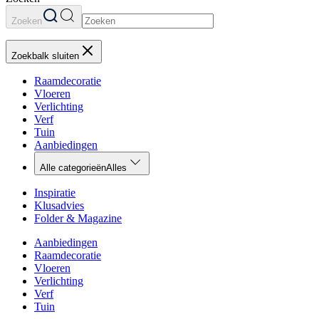
Zoeken
Zoekbalk sluiten
Raamdecoratie
Vloeren
Verlichting
Verf
Tuin
Aanbiedingen
Alle categorieën
Alles
Inspiratie
Klusadvies
Folder & Magazine
Aanbiedingen
Raamdecoratie
Vloeren
Verlichting
Verf
Tuin