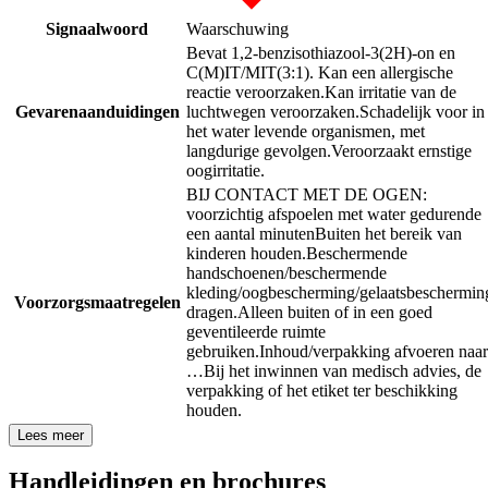
Signaalwoord
Waarschuwing
Bevat 1,2-benzisothiazool-3(2H)-on en
C(M)IT/MIT(3:1). Kan een allergische
reactie veroorzaken.
Kan irritatie van de
Gevarenaanduidingen
luchtwegen veroorzaken.
Schadelijk voor in
het water levende organismen, met
langdurige gevolgen.
Veroorzaakt ernstige
oogirritatie.
BIJ CONTACT MET DE OGEN:
voorzichtig afspoelen met water gedurende
een aantal minuten
Buiten het bereik van
kinderen houden.
Beschermende
handschoenen/beschermende
kleding/oogbescherming/gelaatsbeschermin
Voorzorgsmaatregelen
dragen.
Alleen buiten of in een goed
geventileerde ruimte
gebruiken.
Inhoud/verpakking afvoeren naar
…
Bij het inwinnen van medisch advies, de
verpakking of het etiket ter beschikking
houden.
Lees meer
Handleidingen en brochures