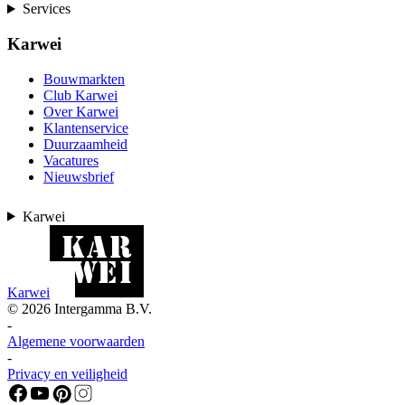
Services
Karwei
Bouwmarkten
Club Karwei
Over Karwei
Klantenservice
Duurzaamheid
Vacatures
Nieuwsbrief
Karwei
Karwei
©
2026
Intergamma B.V.
-
Algemene voorwaarden
-
Privacy en veiligheid