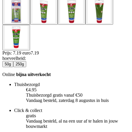
Prijs: 7.19 euro
7
.
19
hoeveelheid
:
50g
250g
Online
bijna uitverkocht
Thuisbezorgd
€4.95
Thuisbezorgd gratis vanaf €50
Vandaag besteld, zaterdag 8 augustus in huis
Click & collect
gratis
Vandaag besteld, al na een uur af te halen in jouw
bouwmarkt