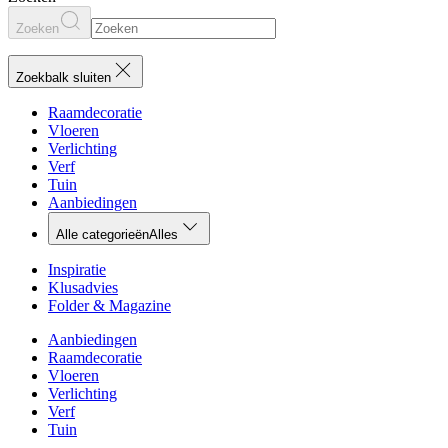
Zoeken
Zoekbalk sluiten
Raamdecoratie
Vloeren
Verlichting
Verf
Tuin
Aanbiedingen
Alle categorieën
Alles
Inspiratie
Klusadvies
Folder & Magazine
Aanbiedingen
Raamdecoratie
Vloeren
Verlichting
Verf
Tuin