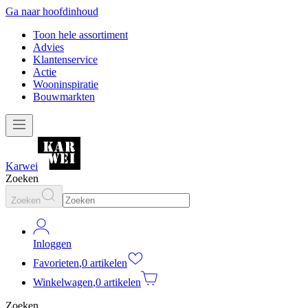
Ga naar hoofdinhoud
Toon hele assortiment
Advies
Klantenservice
Actie
Wooninspiratie
Bouwmarkten
Karwei
Zoeken
Zoeken
Inloggen
Favorieten
,
0 artikelen
Winkelwagen
,
0 artikelen
Zoeken