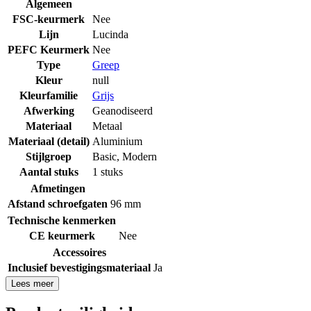
Algemeen
FSC-keurmerk
Nee
Lijn
Lucinda
PEFC Keurmerk
Nee
Type
Greep
Kleur
null
Kleurfamilie
Grijs
Afwerking
Geanodiseerd
Materiaal
Metaal
Materiaal (detail)
Aluminium
Stijlgroep
Basic
,
Modern
Aantal stuks
1 stuks
Afmetingen
Afstand schroefgaten
96 mm
Technische kenmerken
CE keurmerk
Nee
Accessoires
Inclusief bevestigingsmateriaal
Ja
Lees meer