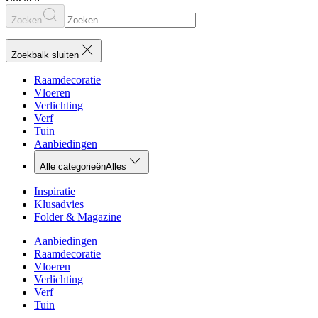
Zoeken
Zoekbalk sluiten
Raamdecoratie
Vloeren
Verlichting
Verf
Tuin
Aanbiedingen
Alle categorieën
Alles
Inspiratie
Klusadvies
Folder & Magazine
Aanbiedingen
Raamdecoratie
Vloeren
Verlichting
Verf
Tuin