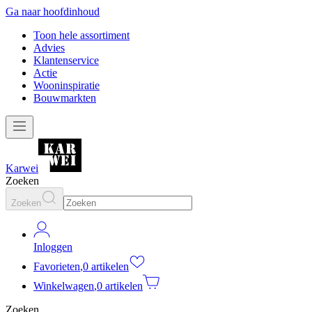
Ga naar hoofdinhoud
Toon hele assortiment
Advies
Klantenservice
Actie
Wooninspiratie
Bouwmarkten
Karwei
Zoeken
Zoeken
Inloggen
Favorieten
,
0 artikelen
Winkelwagen
,
0 artikelen
Zoeken