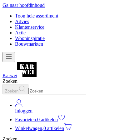
Ga naar hoofdinhoud
Toon hele assortiment
Advies
Klantenservice
Actie
Wooninspiratie
Bouwmarkten
Karwei
Zoeken
Zoeken
Inloggen
Favorieten
,
0 artikelen
Winkelwagen
,
0 artikelen
Zoeken