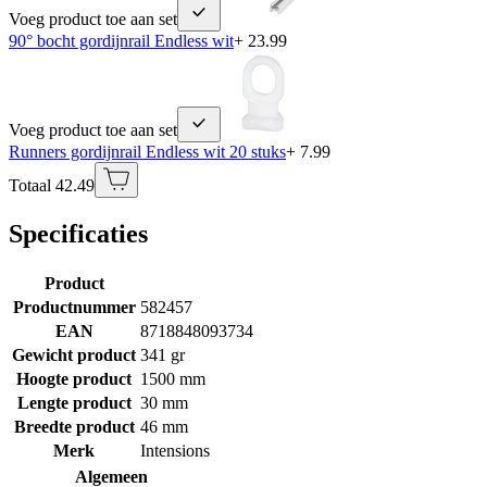
Voeg product toe aan set
90° bocht gordijnrail Endless wit
+ 23.99
Voeg product toe aan set
Runners gordijnrail Endless wit 20 stuks
+ 7.99
Totaal 42.49
Specificaties
Product
Productnummer
582457
EAN
8718848093734
Gewicht product
341 gr
Hoogte product
1500 mm
Lengte product
30 mm
Breedte product
46 mm
Merk
Intensions
Algemeen