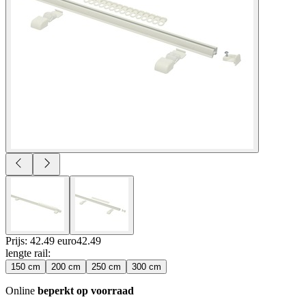
Prijs: 42.49 euro
42
.
49
lengte rail
:
150 cm
200 cm
250 cm
300 cm
Online
beperkt op voorraad