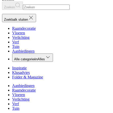
Zoeken
Zoekbalk sluiten
Raamdecoratie
Vloeren
Verlichting
Verf
Tuin
Aanbiedingen
Alle categorieën
Alles
Inspiratie
Klusadvies
Folder & Magazine
Aanbiedingen
Raamdecoratie
Vloeren
Verlichting
Verf
Tuin