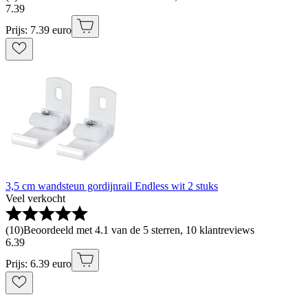
7
.
39
Prijs: 7.39 euro
3,5 cm wandsteun gordijnrail Endless wit 2 stuks
Veel verkocht
(
10
)
Beoordeeld met 4.1 van de 5 sterren, 10 klantreviews
6
.
39
Prijs: 6.39 euro