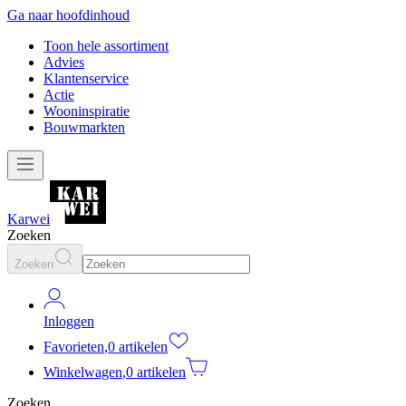
Ga naar hoofdinhoud
Toon hele assortiment
Advies
Klantenservice
Actie
Wooninspiratie
Bouwmarkten
Karwei
Zoeken
Zoeken
Inloggen
Favorieten
,
0 artikelen
Winkelwagen
,
0 artikelen
Zoeken