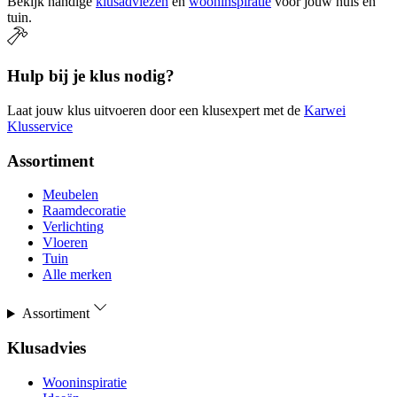
Bekijk handige
klusadviezen
en
wooninspiratie
voor jouw huis en
tuin.
Hulp bij je klus nodig?
Laat jouw klus uitvoeren door een klusexpert met de
Karwei
Klusservice
Assortiment
Meubelen
Raamdecoratie
Verlichting
Vloeren
Tuin
Alle merken
Assortiment
Klusadvies
Wooninspiratie