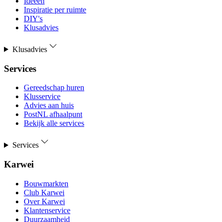
Ideeën
Inspiratie per ruimte
DIY's
Klusadvies
Klusadvies
Services
Gereedschap huren
Klusservice
Advies aan huis
PostNL afhaalpunt
Bekijk alle services
Services
Karwei
Bouwmarkten
Club Karwei
Over Karwei
Klantenservice
Duurzaamheid