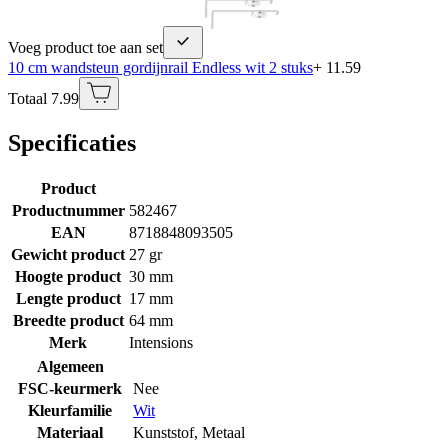
Voeg product toe aan set
10 cm wandsteun gordijnrail Endless wit 2 stuks
+ 11.59
Totaal 7.99
Specificaties
Product
Productnummer
582467
EAN
8718848093505
Gewicht product
27 gr
Hoogte product
30 mm
Lengte product
17 mm
Breedte product
64 mm
Merk
Intensions
Algemeen
FSC-keurmerk
Nee
Kleurfamilie
Wit
Materiaal
Kunststof
,
Metaal