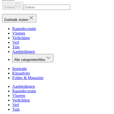
Zoeken
Zoekbalk sluiten
Raamdecoratie
Vloeren
Verlichting
Verf
Tuin
Aanbiedingen
Alle categorieën
Alles
Inspiratie
Klusadvies
Folder & Magazine
Aanbiedingen
Raamdecoratie
Vloeren
Verlichting
Verf
Tuin