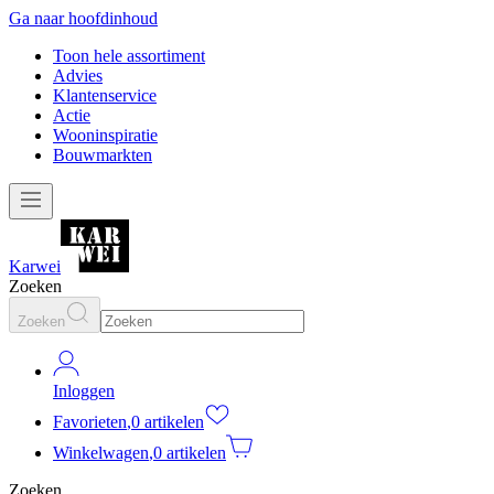
Ga naar hoofdinhoud
Toon hele assortiment
Advies
Klantenservice
Actie
Wooninspiratie
Bouwmarkten
Karwei
Zoeken
Zoeken
Inloggen
Favorieten
,
0 artikelen
Winkelwagen
,
0 artikelen
Zoeken