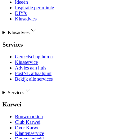
Ideeën
Inspiratie per ruimte
DIY's
Klusadvies
Klusadvies
Services
Gereedschap huren
Klusservice
Advies aan huis
PostNL afhaalpunt
Bekijk alle services
Services
Karwei
Bouwmarkten
Club Karwei
Over Karwei
Klantenservice
Duurzaamheid