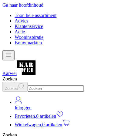
Ga naar hoofdinhoud
Toon hele assortiment
Advies
Klantenservice
Actie
Wooninspiratie
Bouwmarkten
Karwei
Zoeken
Zoeken
Inloggen
Favorieten
,
0 artikelen
Winkelwagen
,
0 artikelen
Zoeken