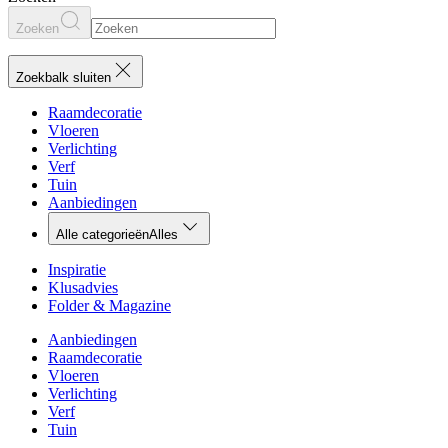
Zoeken
Zoekbalk sluiten
Raamdecoratie
Vloeren
Verlichting
Verf
Tuin
Aanbiedingen
Alle categorieën
Alles
Inspiratie
Klusadvies
Folder & Magazine
Aanbiedingen
Raamdecoratie
Vloeren
Verlichting
Verf
Tuin