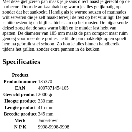
Met deze gietijzeren pan maak je je saus direct naast je gerecht op de
barbecue. Door de anti-aanbaklaag warm je alles gelijkmatig op
zonder dat het aankoekt. Handig als je warme sauzen of marinades
wilt serveren die je zelf maakt terwijl de rest op het vuur ligt. De pan
is hittebestendig en blijft stabiel staan op het rooster. De bijpassende
deksel zorgt dat de saus warm blijft en je minder last hebt van
spatten. De diameter van 185 mm maakt de pan compact maar ruim
genoeg voor meerdere porties. Je tilt de pan makkelijk op en spoelt
hem na gebruik snel schoon. Zo hou je alles binnen handbereik
tijdens het grillen, zonder extra pannen in de keuken.
Specificaties
Product
Productnummer
185370
EAN
4007871454105
Gewicht product
2000 gr
Hoogte product
330 mm
Lengte product
415 mm
Breedte product
345 mm
Merk
Jamestown
N P K
9998-9998-9998