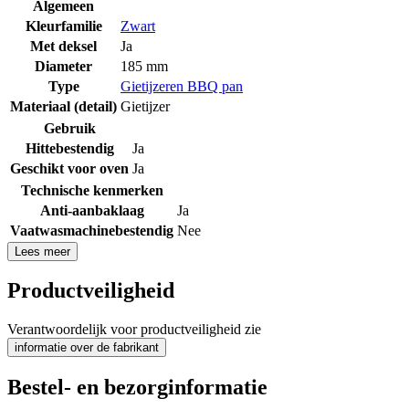
Algemeen
Kleurfamilie
Zwart
Met deksel
Ja
Diameter
185 mm
Type
Gietijzeren BBQ pan
Materiaal (detail)
Gietijzer
Gebruik
Hittebestendig
Ja
Geschikt voor oven
Ja
Technische kenmerken
Anti-aanbaklaag
Ja
Vaatwasmachinebestendig
Nee
Lees meer
Productveiligheid
Verantwoordelijk voor productveiligheid zie
informatie over de fabrikant
Bestel- en bezorginformatie