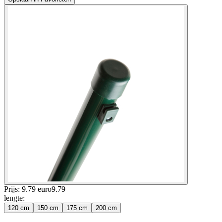
Prijs: 9.79 euro
9
.
79
lengte
:
120 cm
150 cm
175 cm
200 cm