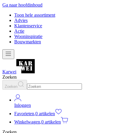
Ga naar hoofdinhoud
Toon hele assortiment
Advies
Klantenservice
Actie
Wooninspiratie
Bouwmarkten
Karwei
Zoeken
Zoeken
Inloggen
Favorieten
,
0 artikelen
Winkelwagen
,
0 artikelen
Zoeken