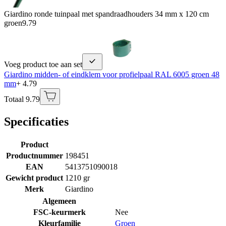
Giardino ronde tuinpaal met spandraadhouders 34 mm x 120 cm
groen
9.79
Voeg product toe aan set
Giardino midden- of eindklem voor profielpaal RAL 6005 groen 48
mm
+ 4.79
Totaal 9.79
Specificaties
Product
Productnummer
198451
EAN
5413751090018
Gewicht product
1210 gr
Merk
Giardino
Algemeen
FSC-keurmerk
Nee
Kleurfamilie
Groen