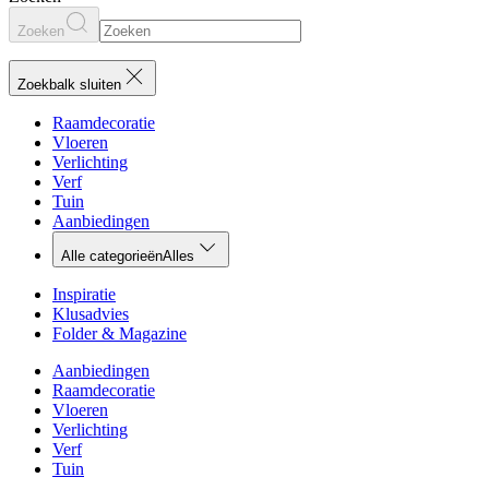
Zoeken
Zoekbalk sluiten
Raamdecoratie
Vloeren
Verlichting
Verf
Tuin
Aanbiedingen
Alle categorieën
Alles
Inspiratie
Klusadvies
Folder & Magazine
Aanbiedingen
Raamdecoratie
Vloeren
Verlichting
Verf
Tuin