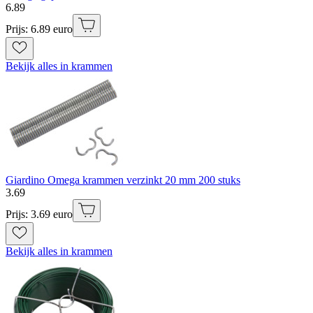
6
.
89
Prijs: 6.89 euro
Bekijk alles in krammen
Giardino Omega krammen verzinkt 20 mm 200 stuks
3
.
69
Prijs: 3.69 euro
Bekijk alles in krammen