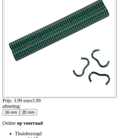
Prijs: 3.99 euro
3
.
99
afmeting
:
16 mm
20 mm
Online
op voorraad
Thuisbezorgd