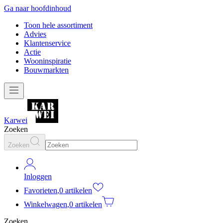
Ga naar hoofdinhoud
Toon hele assortiment
Advies
Klantenservice
Actie
Wooninspiratie
Bouwmarkten
Karwei
Zoeken
Zoeken
Inloggen
Favorieten
,
0 artikelen
Winkelwagen
,
0 artikelen
Zoeken