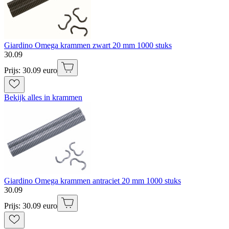
Giardino Omega krammen zwart 20 mm 1000 stuks
30
.
09
Prijs: 30.09 euro
Bekijk alles in krammen
Giardino Omega krammen antraciet 20 mm 1000 stuks
30
.
09
Prijs: 30.09 euro