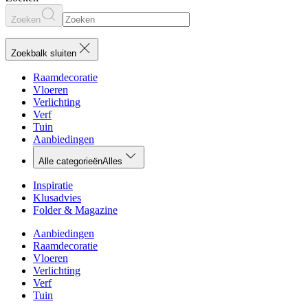
Zoeken
Zoekbalk sluiten
Raamdecoratie
Vloeren
Verlichting
Verf
Tuin
Aanbiedingen
Alle categorieën
Alles
Inspiratie
Klusadvies
Folder & Magazine
Aanbiedingen
Raamdecoratie
Vloeren
Verlichting
Verf
Tuin