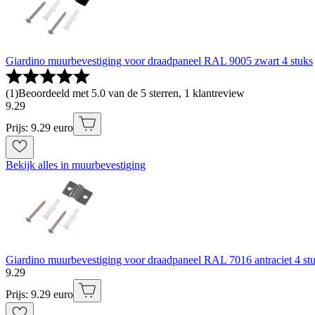
Giardino muurbevestiging voor draadpaneel RAL 9005 zwart 4 stuks
(
1
)
Beoordeeld met 5.0 van de 5 sterren, 1 klantreview
9
.
29
Prijs: 9.29 euro
Bekijk alles in muurbevestiging
Giardino muurbevestiging voor draadpaneel RAL 7016 antraciet 4 st
9
.
29
Prijs: 9.29 euro