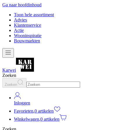
Ga naar hoofdinhoud
Toon hele assortiment
Advies
Klantenservice
Actie
Wooninspiratie
Bouwmarkten
Karwei
Zoeken
Zoeken
Inloggen
Favorieten
,
0 artikelen
Winkelwagen
,
0 artikelen
Zoeken