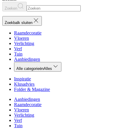
Zoeken
Zoekbalk sluiten
Raamdecoratie
Vloeren
Verlichting
Verf
Tuin
Aanbiedingen
Alle categorieën
Alles
Inspiratie
Klusadvies
Folder & Magazine
Aanbiedingen
Raamdecoratie
Vloeren
Verlichting
Verf
Tuin