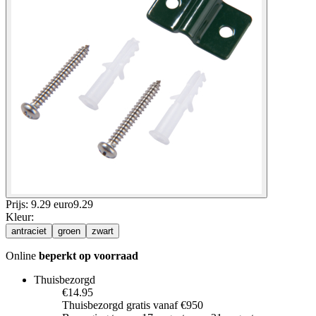
Prijs: 9.29 euro
9
.
29
Kleur
:
antraciet
groen
zwart
Online
beperkt op voorraad
Thuisbezorgd
€14.95
Thuisbezorgd gratis vanaf €950