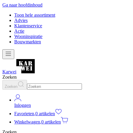
Ga naar hoofdinhoud
Toon hele assortiment
Advies
Klantenservice
Actie
Wooninspiratie
Bouwmarkten
Karwei
Zoeken
Zoeken
Inloggen
Favorieten
,
0 artikelen
Winkelwagen
,
0 artikelen
Zoeken