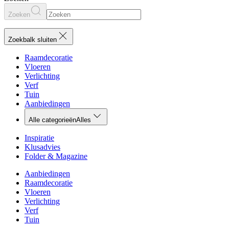
Zoeken
Zoekbalk sluiten
Raamdecoratie
Vloeren
Verlichting
Verf
Tuin
Aanbiedingen
Alle categorieën
Alles
Inspiratie
Klusadvies
Folder & Magazine
Aanbiedingen
Raamdecoratie
Vloeren
Verlichting
Verf
Tuin