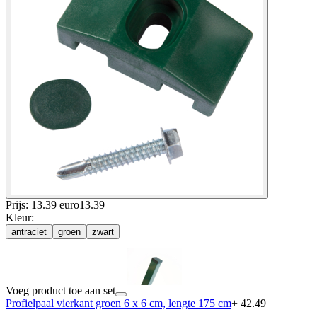
Prijs: 13.39 euro
13
.
39
Kleur
:
antraciet
groen
zwart
Voeg product toe aan set
Profielpaal vierkant groen 6 x 6 cm, lengte 175 cm
+ 42.49