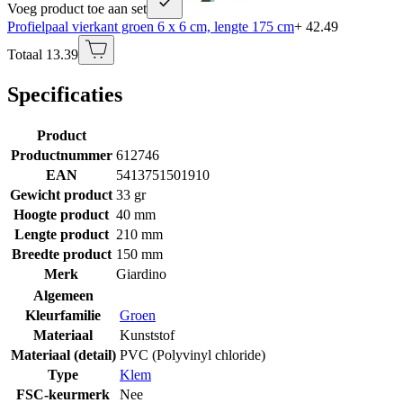
Voeg product toe aan set
Profielpaal vierkant groen 6 x 6 cm, lengte 175 cm
+ 42.49
Totaal 13.39
Specificaties
Product
Productnummer
612746
EAN
5413751501910
Gewicht product
33 gr
Hoogte product
40 mm
Lengte product
210 mm
Breedte product
150 mm
Merk
Giardino
Algemeen
Kleurfamilie
Groen
Materiaal
Kunststof
Materiaal (detail)
PVC (Polyvinyl chloride)
Type
Klem
FSC-keurmerk
Nee