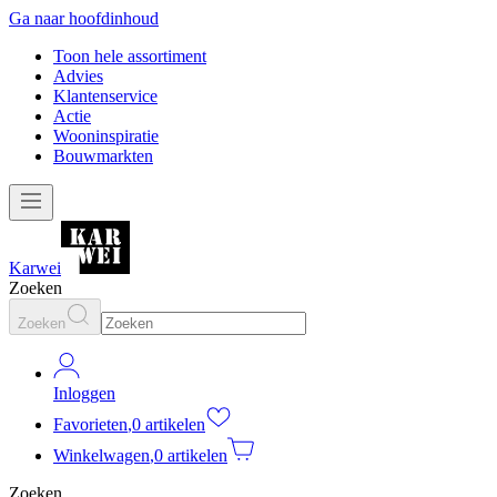
Ga naar hoofdinhoud
Toon hele assortiment
Advies
Klantenservice
Actie
Wooninspiratie
Bouwmarkten
Karwei
Zoeken
Zoeken
Inloggen
Favorieten
,
0 artikelen
Winkelwagen
,
0 artikelen
Zoeken