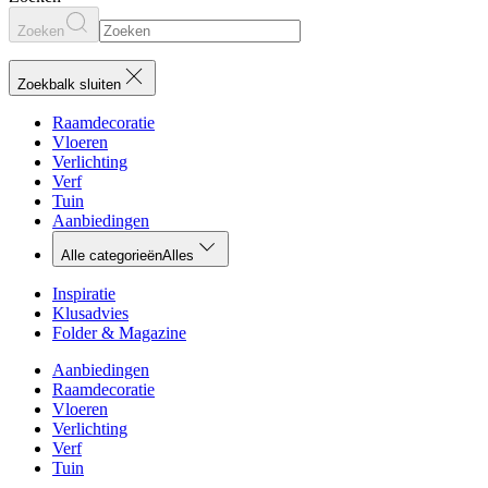
Zoeken
Zoekbalk sluiten
Raamdecoratie
Vloeren
Verlichting
Verf
Tuin
Aanbiedingen
Alle categorieën
Alles
Inspiratie
Klusadvies
Folder & Magazine
Aanbiedingen
Raamdecoratie
Vloeren
Verlichting
Verf
Tuin