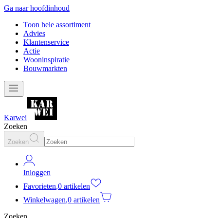
Ga naar hoofdinhoud
Toon hele assortiment
Advies
Klantenservice
Actie
Wooninspiratie
Bouwmarkten
Karwei
Zoeken
Zoeken
Inloggen
Favorieten
,
0 artikelen
Winkelwagen
,
0 artikelen
Zoeken