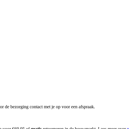
or de bezorging contact met je op voor een afspraak.
en voor €69.95 of
gratis
retourneren in de bouwmarkt. Lees meer over
r