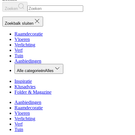
Zoeken
Zoekbalk sluiten
Raamdecoratie
Vloeren
Verlichting
Verf
Tuin
Aanbiedingen
Alle categorieën
Alles
Inspiratie
Klusadvies
Folder & Magazine
Aanbiedingen
Raamdecoratie
Vloeren
Verlichting
Verf
Tuin