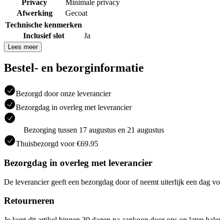
Privacy
Minimale privacy
Afwerking
Gecoat
Technische kenmerken
Inclusief slot
Ja
Lees meer
Bestel- en bezorginformatie
Bezorgd door onze leverancier
Bezorgdag in overleg met leverancier
Bezorging tussen 17 augustus en 21 augustus
Thuisbezorgd voor €69.95
Bezorgdag in overleg met leverancier
De leverancier geeft een bezorgdag door of neemt uiterlijk een dag vo
Retourneren
Je kunt dit artikel binnen 30 dagen na aankoop door ons op laten hal