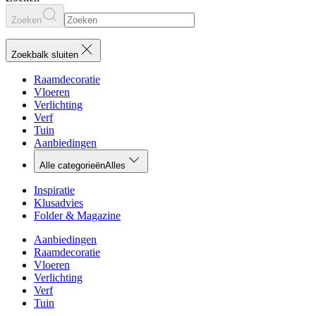
Zoeken
Zoekbalk sluiten
Raamdecoratie
Vloeren
Verlichting
Verf
Tuin
Aanbiedingen
Alle categorieën
Alles
Inspiratie
Klusadvies
Folder & Magazine
Aanbiedingen
Raamdecoratie
Vloeren
Verlichting
Verf
Tuin