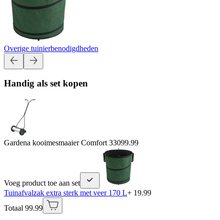
Overige tuinierbenodigdheden
Handig als set kopen
Gardena kooimesmaaier Comfort 330
99.99
Voeg product toe aan set
Tuinafvalzak extra sterk met veer 170 L
+ 19.99
Totaal 99.99