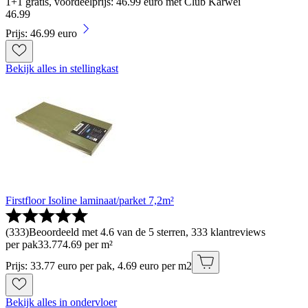
1+1 gratis, voordeelprijs: 46.99 euro met Club Karwei
46
.
99
Prijs: 46.99 euro
Bekijk alles in stellingkast
Firstfloor Isoline laminaat/parket 7,2m²
(
333
)
Beoordeeld met 4.6 van de 5 sterren, 333 klantreviews
per pak
33
.
77
4.69 per m²
Prijs: 33.77 euro per pak, 4.69 euro per m2
Bekijk alles in ondervloer