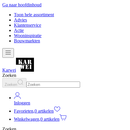
Ga naar hoofdinhoud
Toon hele assortiment
Advies
Klantenservice
Actie
Wooninspiratie
Bouwmarkten
Karwei
Zoeken
Zoeken
Inloggen
Favorieten
,
0 artikelen
Winkelwagen
,
0 artikelen
Zoeken