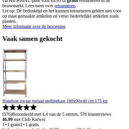
via een PostNL-punt voor €4.95 of
gratis
retourneren in de
bouwmarkt. Lees meer over
retourneren
.
Let op: De bedenktijd en het kunnen retourneren gelden niet voor
op maat gemaakte artikelen en verse/ bederfelijke artikelen zoals
planten.
Meer informatie over de bezorging
Vaak samen gekocht
Handson zwaar metaal stellingkast 180x90x40 cm 175 kg
(
576
)
Beoordeeld met 4.4 van de 5 sterren, 576 klantreviews
46.99
met Club Karwei
1+1 gratis
1+1 gratis