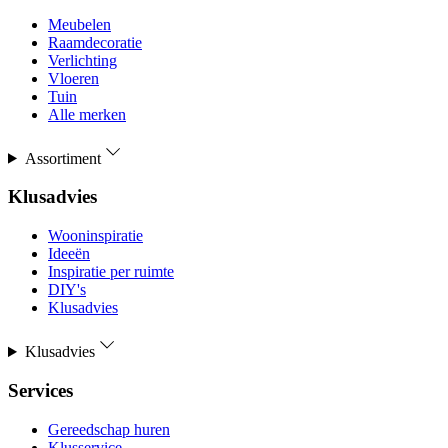
Meubelen
Raamdecoratie
Verlichting
Vloeren
Tuin
Alle merken
Assortiment
Klusadvies
Wooninspiratie
Ideeën
Inspiratie per ruimte
DIY's
Klusadvies
Klusadvies
Services
Gereedschap huren
Klusservice