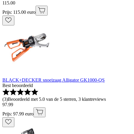
115
.
00
Prijs: 115.00 euro
BLACK+DECKER snoeizaag Alligator GK1000-QS
Best beoordeeld
(
3
)
Beoordeeld met 5.0 van de 5 sterren, 3 klantreviews
97
.
99
Prijs: 97.99 euro