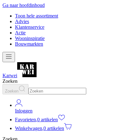
Ga naar hoofdinhoud
Toon hele assortiment
Advies
Klantenservice
Actie
Wooninspiratie
Bouwmarkten
Karwei
Zoeken
Zoeken
Inloggen
Favorieten
,
0 artikelen
Winkelwagen
,
0 artikelen
Zoeken