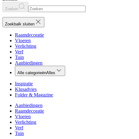
Zoeken
Zoekbalk sluiten
Raamdecoratie
Vloeren
Verlichting
Verf
Tuin
Aanbiedingen
Alle categorieën
Alles
Inspiratie
Klusadvies
Folder & Magazine
Aanbiedingen
Raamdecoratie
Vloeren
Verlichting
Verf
Tuin