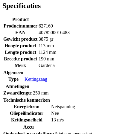
Specificaties
Product
Productnummer
627169
EAN
4078500016483
Gewicht product
3875 gr
Hoogte product
113 mm
Lengte product
1124 mm
Breedte product
190 mm
Merk
Gardena
Algemeen
Type
Kettingzaag
Afmetingen
Zwaardlengte
250 mm
Technische kenmerken
Energiebron
Netspanning
Oliepeilindicator
Nee
Kettingsnelheid
13 m/s
Accu
Onderdeel accu platform
Niet van toepassing