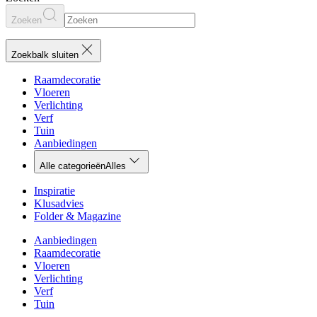
Zoeken
Zoekbalk sluiten
Raamdecoratie
Vloeren
Verlichting
Verf
Tuin
Aanbiedingen
Alle categorieën
Alles
Inspiratie
Klusadvies
Folder & Magazine
Aanbiedingen
Raamdecoratie
Vloeren
Verlichting
Verf
Tuin