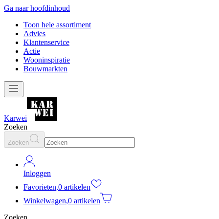
Ga naar hoofdinhoud
Toon hele assortiment
Advies
Klantenservice
Actie
Wooninspiratie
Bouwmarkten
Karwei
Zoeken
Zoeken
Inloggen
Favorieten
,
0 artikelen
Winkelwagen
,
0 artikelen
Zoeken