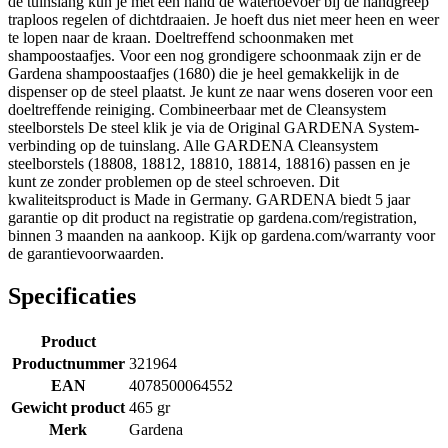
de tuinslang kun je met één hand de watertoevoer bij de handgreep
traploos regelen of dichtdraaien. Je hoeft dus niet meer heen en weer
te lopen naar de kraan. Doeltreffend schoonmaken met
shampoostaafjes. Voor een nog grondigere schoonmaak zijn er de
Gardena shampoostaafjes (1680) die je heel gemakkelijk in de
dispenser op de steel plaatst. Je kunt ze naar wens doseren voor een
doeltreffende reiniging. Combineerbaar met de Cleansystem
steelborstels De steel klik je via de Original GARDENA System-
verbinding op de tuinslang. Alle GARDENA Cleansystem
steelborstels (18808, 18812, 18810, 18814, 18816) passen en je
kunt ze zonder problemen op de steel schroeven. Dit
kwaliteitsproduct is Made in Germany. GARDENA biedt 5 jaar
garantie op dit product na registratie op gardena.com/registration,
binnen 3 maanden na aankoop. Kijk op gardena.com/warranty voor
de garantievoorwaarden.
Specificaties
Product
Productnummer
321964
EAN
4078500064552
Gewicht product
465 gr
Merk
Gardena