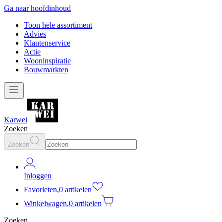
Ga naar hoofdinhoud
Toon hele assortiment
Advies
Klantenservice
Actie
Wooninspiratie
Bouwmarkten
Karwei
Zoeken
Zoeken
Inloggen
Favorieten
,
0 artikelen
Winkelwagen
,
0 artikelen
Zoeken