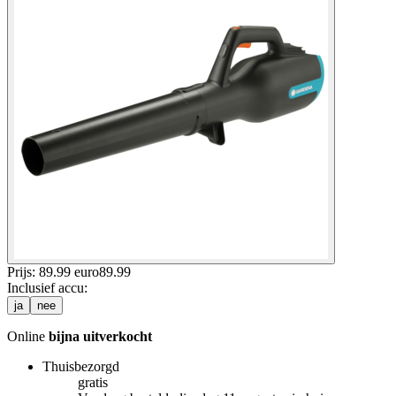
Prijs: 89.99 euro
89
.
99
Inclusief accu
:
ja
nee
Online
bijna uitverkocht
Thuisbezorgd
gratis