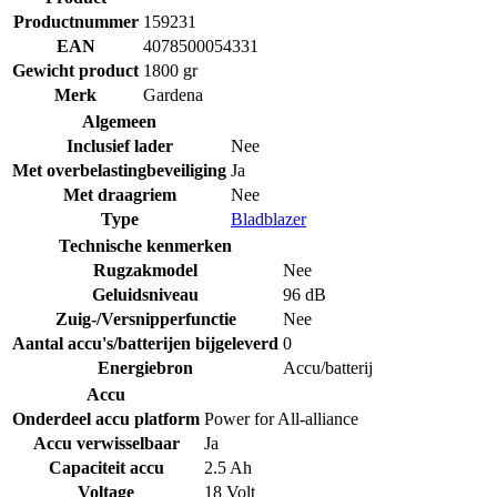
Productnummer
159231
EAN
4078500054331
Gewicht product
1800 gr
Merk
Gardena
Algemeen
Inclusief lader
Nee
Met overbelastingbeveiliging
Ja
Met draagriem
Nee
Type
Bladblazer
Technische kenmerken
Rugzakmodel
Nee
Geluidsniveau
96 dB
Zuig-/Versnipperfunctie
Nee
Aantal accu's/batterijen bijgeleverd
0
Energiebron
Accu/batterij
Accu
Onderdeel accu platform
Power for All-alliance
Accu verwisselbaar
Ja
Capaciteit accu
2.5 Ah
Voltage
18 Volt