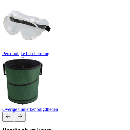
Persoonlijke bescherming
Overige tuinierbenodigdheden
Handig als set kopen