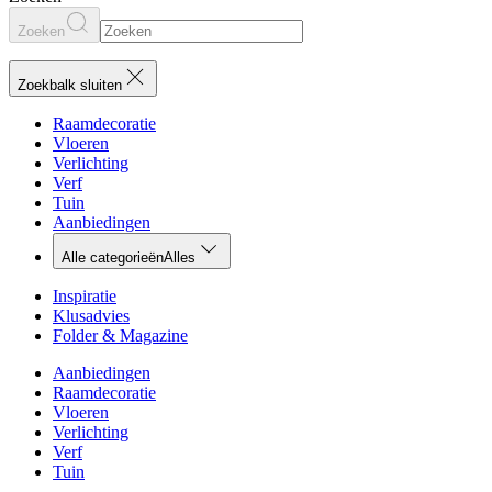
Zoeken
Zoekbalk sluiten
Raamdecoratie
Vloeren
Verlichting
Verf
Tuin
Aanbiedingen
Alle categorieën
Alles
Inspiratie
Klusadvies
Folder & Magazine
Aanbiedingen
Raamdecoratie
Vloeren
Verlichting
Verf
Tuin