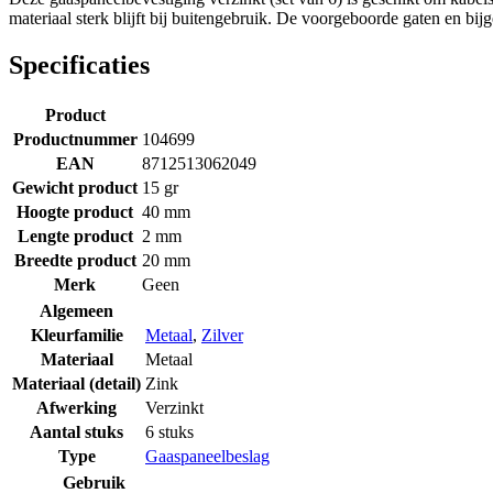
materiaal sterk blijft bij buitengebruik. De voorgeboorde gaten en b
Specificaties
Product
Productnummer
104699
EAN
8712513062049
Gewicht product
15 gr
Hoogte product
40 mm
Lengte product
2 mm
Breedte product
20 mm
Merk
Geen
Algemeen
Kleurfamilie
Metaal
,
Zilver
Materiaal
Metaal
Materiaal (detail)
Zink
Afwerking
Verzinkt
Aantal stuks
6 stuks
Type
Gaaspaneelbeslag
Gebruik