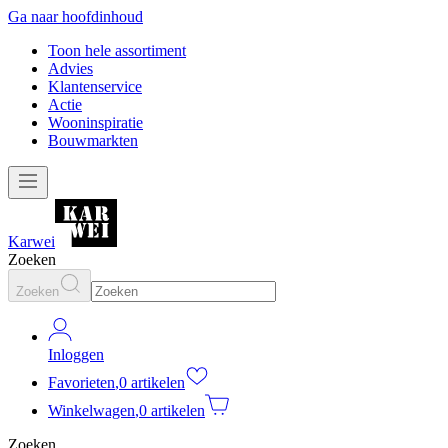
Ga naar hoofdinhoud
Toon hele assortiment
Advies
Klantenservice
Actie
Wooninspiratie
Bouwmarkten
Karwei
Zoeken
Zoeken
Inloggen
Favorieten
,
0 artikelen
Winkelwagen
,
0 artikelen
Zoeken