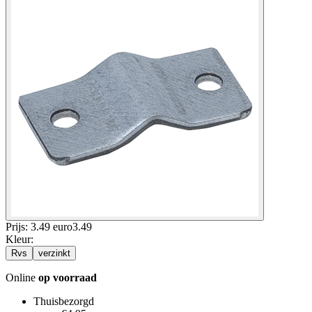
Prijs: 3.49 euro
3
.
49
Kleur
:
Rvs
verzinkt
Online
op voorraad
Thuisbezorgd