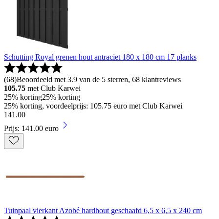
Schutting Royal grenen hout antraciet 180 x 180 cm 17 planks
(
68
)
Beoordeeld met 3.9 van de 5 sterren, 68 klantreviews
105.75
met Club Karwei
25% korting
25% korting
25% korting, voordeelprijs: 105.75 euro met Club Karwei
141
.
00
Prijs: 141.00 euro
Tuinpaal vierkant Azobé hardhout geschaafd 6,5 x 6,5 x 240 cm