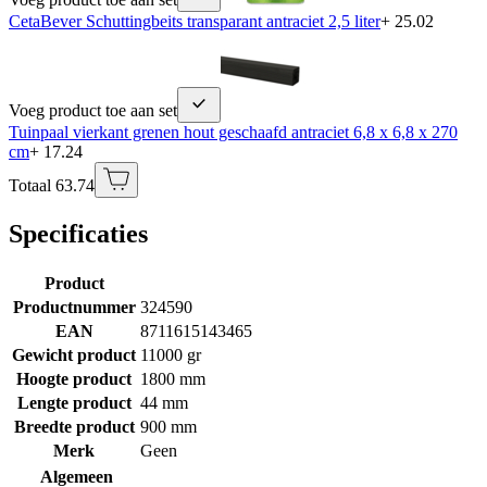
CetaBever Schuttingbeits transparant antraciet 2,5 liter
+ 25.02
Voeg product toe aan set
Tuinpaal vierkant grenen hout geschaafd antraciet 6,8 x 6,8 x 270
cm
+ 17.24
Totaal 63.74
Specificaties
Product
Productnummer
324590
EAN
8711615143465
Gewicht product
11000 gr
Hoogte product
1800 mm
Lengte product
44 mm
Breedte product
900 mm
Merk
Geen
Algemeen