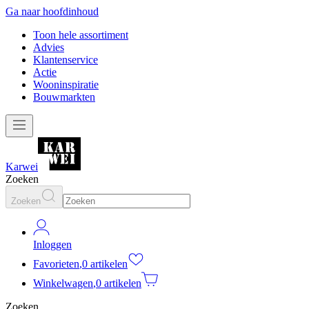
Ga naar hoofdinhoud
Toon hele assortiment
Advies
Klantenservice
Actie
Wooninspiratie
Bouwmarkten
Karwei
Zoeken
Zoeken
Inloggen
Favorieten
,
0 artikelen
Winkelwagen
,
0 artikelen
Zoeken