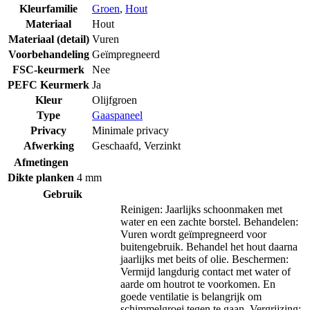
Kleurfamilie
Groen
,
Hout
Materiaal
Hout
Materiaal (detail)
Vuren
Voorbehandeling
Geïmpregneerd
FSC-keurmerk
Nee
PEFC Keurmerk
Ja
Kleur
Olijfgroen
Type
Gaaspaneel
Privacy
Minimale privacy
Afwerking
Geschaafd
,
Verzinkt
Afmetingen
Dikte planken
4 mm
Gebruik
Reinigen: Jaarlijks schoonmaken met
water en een zachte borstel. Behandelen:
Vuren wordt geïmpregneerd voor
buitengebruik. Behandel het hout daarna
jaarlijks met beits of olie. Beschermen:
Vermijd langdurig contact met water of
aarde om houtrot te voorkomen. En
goede ventilatie is belangrijk om
schimmelgroei tegen te gaan. Vergrijzing: