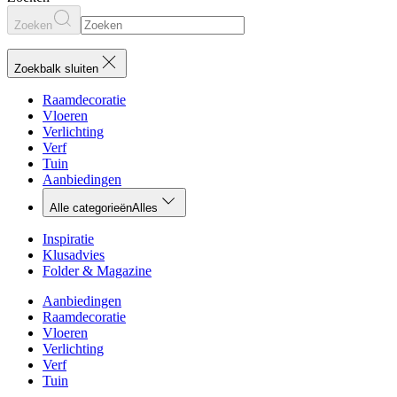
Zoeken
Zoekbalk sluiten
Raamdecoratie
Vloeren
Verlichting
Verf
Tuin
Aanbiedingen
Alle categorieën
Alles
Inspiratie
Klusadvies
Folder & Magazine
Aanbiedingen
Raamdecoratie
Vloeren
Verlichting
Verf
Tuin