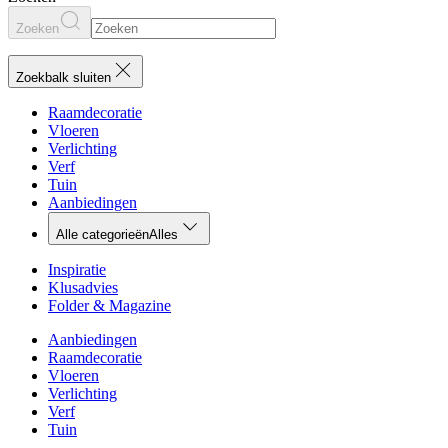
Zoeken
Zoekbalk sluiten
Raamdecoratie
Vloeren
Verlichting
Verf
Tuin
Aanbiedingen
Alle categorieën
Alles
Inspiratie
Klusadvies
Folder & Magazine
Aanbiedingen
Raamdecoratie
Vloeren
Verlichting
Verf
Tuin