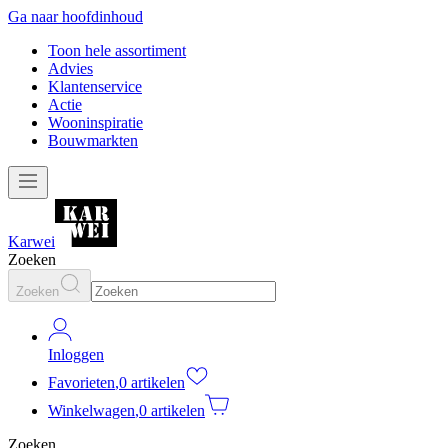
Ga naar hoofdinhoud
Toon hele assortiment
Advies
Klantenservice
Actie
Wooninspiratie
Bouwmarkten
Karwei
Zoeken
Zoeken
Inloggen
Favorieten
,
0 artikelen
Winkelwagen
,
0 artikelen
Zoeken