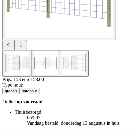
Prijs: 158 euro
158
.
00
Type hout
:
grenen
hardhout
Online
op voorraad
Thuisbezorgd
€69.95
Vandaag besteld, donderdag 13 augustus in huis