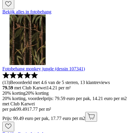
Bekijk alles in fotobehang
Fotobehang monkey jungle (dessin 107341)
(
13
)
Beoordeeld met 4.6 van de 5 sterren, 13 klantreviews
79.59
met Club Karwei
14.21
per m²
20% korting
20% korting
20% korting, voordeelprijs: 79.59 euro per pak, 14.21 euro per m2
met Club Karwei
per pak
99
.
49
17.77 per m²
Prijs: 99.49 euro per pak, 17.77 euro per m2