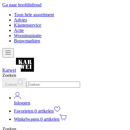
Ga naar hoofdinhoud
Toon hele assortiment
Advies
Klantenservice
Actie
Wooninspiratie
Bouwmarkten
Karwei
Zoeken
Zoeken
Inloggen
Favorieten
,
0 artikelen
Winkelwagen
,
0 artikelen
Zoeken