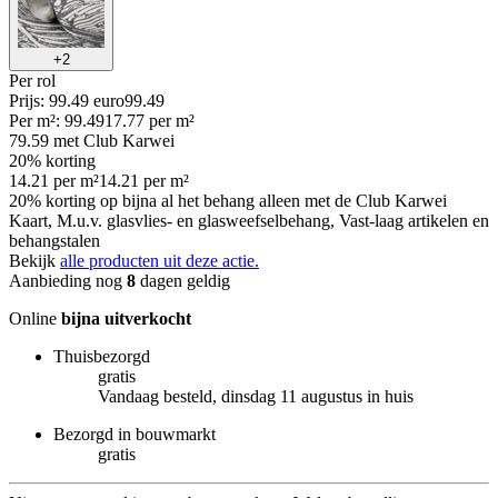
+
2
Per
rol
Prijs: 99.49 euro
99
.
49
Per
m²
:
99.49
17.77
per
m²
79.59
met Club Karwei
20% korting
14.21
per
m²
14.21
per
m²
20% korting op bijna al het behang alleen met de Club Karwei
Kaart, M.u.v. glasvlies- en glasweefselbehang, Vast-laag artikelen en
behangstalen
Bekijk
alle producten uit deze actie.
Aanbieding nog
8
dagen geldig
Online
bijna uitverkocht
Thuisbezorgd
gratis
Vandaag besteld, dinsdag 11 augustus in huis
Bezorgd in bouwmarkt
gratis