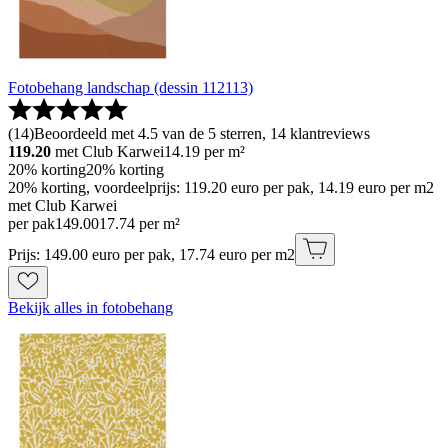
Fotobehang landschap (dessin 112113)
(
14
)
Beoordeeld met 4.5 van de 5 sterren, 14 klantreviews
119.20
met Club Karwei
14.19
per m²
20% korting
20% korting
20% korting, voordeelprijs: 119.20 euro per pak, 14.19 euro per m2
met Club Karwei
per pak
149
.
00
17.74 per m²
Prijs: 149.00 euro per pak, 17.74 euro per m2
Bekijk alles in fotobehang