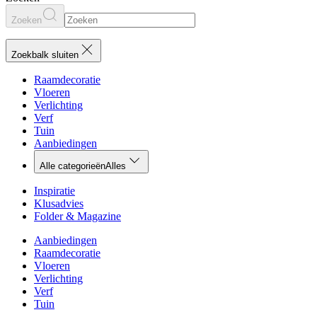
Zoeken
Zoekbalk sluiten
Raamdecoratie
Vloeren
Verlichting
Verf
Tuin
Aanbiedingen
Alle categorieën
Alles
Inspiratie
Klusadvies
Folder & Magazine
Aanbiedingen
Raamdecoratie
Vloeren
Verlichting
Verf
Tuin