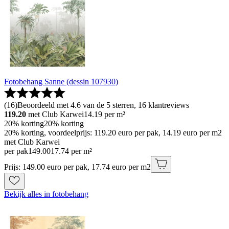
Fotobehang Sanne (dessin 107930)
(
16
)
Beoordeeld met 4.6 van de 5 sterren, 16 klantreviews
119.20
met Club Karwei
14.19
per m²
20% korting
20% korting
20% korting, voordeelprijs: 119.20 euro per pak, 14.19 euro per m2
met Club Karwei
per pak
149
.
00
17.74 per m²
Prijs: 149.00 euro per pak, 17.74 euro per m2
Bekijk alles in fotobehang