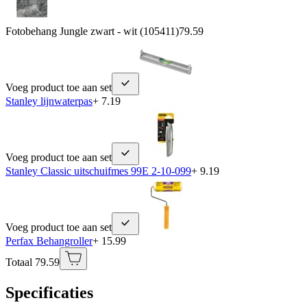
Fotobehang Jungle zwart - wit (105411)
79.59
Voeg product toe aan set
Stanley lijnwaterpas
+ 7.19
Voeg product toe aan set
Stanley Classic uitschuifmes 99E 2-10-099
+ 9.19
Voeg product toe aan set
Perfax Behangroller
+ 15.99
Totaal 79.59
Specificaties