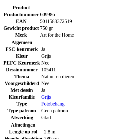
Product
Productnummer
609986
EAN
5011583372519
Gewicht product
750 gr
Merk
Art for the Home
Algemeen
FSC-keurmerk
Ja
Kleur
Grijs
PEFC Keurmerk
Nee
Dessinnummer
105411
Thema
Natuur en dieren
Voorgeschilderd
Nee
Met dessin
Ja
Kleurfamilie
Grijs
Type
Fotobehang
Type patroon
Geen patroon
Afwerking
Glad
Afmetingen
Lengte op rol
2.8 m
Hoogte afbeelding
280 cm