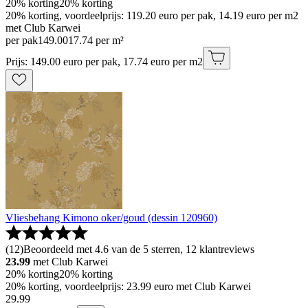
20% korting
20% korting
20% korting, voordeelprijs: 119.20 euro per pak, 14.19 euro per m2
met Club Karwei
per pak
149
.
00
17.74 per m²
Prijs: 149.00 euro per pak, 17.74 euro per m2
Vliesbehang Kimono oker/goud (dessin 120960)
(
12
)
Beoordeeld met 4.6 van de 5 sterren, 12 klantreviews
23.99
met Club Karwei
20% korting
20% korting
20% korting, voordeelprijs: 23.99 euro met Club Karwei
29
.
99