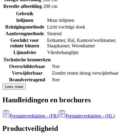
Breedte afbeelding
200 cm
Gebruik
Inlijmen
Muur inlijmen
Reinigingsmethode
Licht vochtige doek
Aanbrengmethode
Stotend
Geschikt voor
Eetkamer
,
Hal
,
Kantoor/werkkamer
,
ruimte binnen
Slaapkamer
,
Woonkamer
Lijmadvies
Vliesbehanglijm
Technische kenmerken
Overschilderbaar
Nee
Verwijderbaar
Zonder resten droog verwijderbaar
Brandvertragend
Nee
Lees meer
Handleidingen en brochures
Prestatieverklaring
- (
FR
)
Prestatieverklaring
- (
NL
)
Productveiligheid