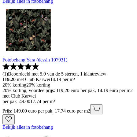
Bekijk alles in fotobehang
Fotobehang Yara (dessin 107931)
(
1
)
Beoordeeld met 5.0 van de 5 sterren, 1 klantreview
119.20
met Club Karwei
14.19
per m²
20% korting
20% korting
20% korting, voordeelprijs: 119.20 euro per pak, 14.19 euro per m2
met Club Karwei
per pak
149
.
00
17.74 per m²
Prijs: 149.00 euro per pak, 17.74 euro per m2
Bekijk alles in fotobehang