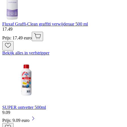
Fluxaf Graffi-Clean graffiti verwijderaar 500 ml
17
.
49
Prijs: 17.49 euro
Bekijk alles in verfstripper
SUPER ontvetter 500ml
9
.
09
Prijs: 9.09 euro