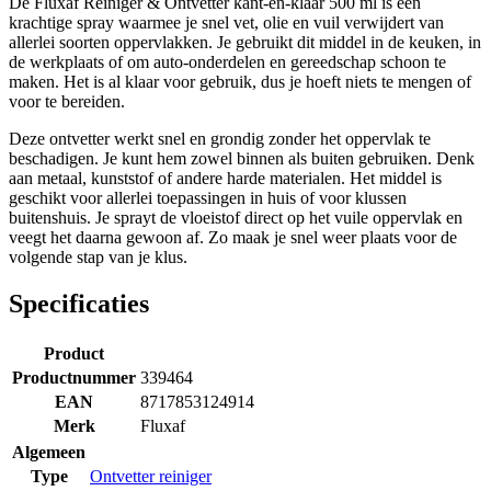
De Fluxaf Reiniger & Ontvetter kant-en-klaar 500 ml is een
krachtige spray waarmee je snel vet, olie en vuil verwijdert van
allerlei soorten oppervlakken. Je gebruikt dit middel in de keuken, in
de werkplaats of om auto-onderdelen en gereedschap schoon te
maken. Het is al klaar voor gebruik, dus je hoeft niets te mengen of
voor te bereiden.
Deze ontvetter werkt snel en grondig zonder het oppervlak te
beschadigen. Je kunt hem zowel binnen als buiten gebruiken. Denk
aan metaal, kunststof of andere harde materialen. Het middel is
geschikt voor allerlei toepassingen in huis of voor klussen
buitenshuis. Je sprayt de vloeistof direct op het vuile oppervlak en
veegt het daarna gewoon af. Zo maak je snel weer plaats voor de
volgende stap van je klus.
Specificaties
Product
Productnummer
339464
EAN
8717853124914
Merk
Fluxaf
Algemeen
Type
Ontvetter reiniger