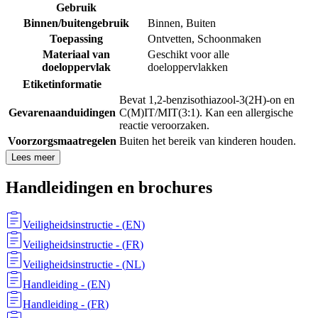
Gebruik
Binnen/buitengebruik
Binnen
,
Buiten
Toepassing
Ontvetten
,
Schoonmaken
Materiaal van
Geschikt voor alle
doeloppervlak
doeloppervlakken
Etiketinformatie
Bevat 1,2-benzisothiazool-3(2H)-on en
Gevarenaanduidingen
C(M)IT/MIT(3:1). Kan een allergische
reactie veroorzaken.
Voorzorgsmaatregelen
Buiten het bereik van kinderen houden.
Lees meer
Handleidingen en brochures
Veiligheidsinstructie
- (
EN
)
Veiligheidsinstructie
- (
FR
)
Veiligheidsinstructie
- (
NL
)
Handleiding
- (
EN
)
Handleiding
- (
FR
)