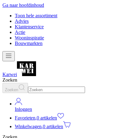
Ga naar hoofdinhoud
Toon hele assortiment
Advies
Klantenservice
Actie
Wooninspiratie
Bouwmarkten
Karwei
Zoeken
Zoeken
Inloggen
Favorieten
,
0 artikelen
Winkelwagen
,
0 artikelen
Zoeken