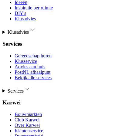
Ideeën
Inspiratie per ruimte
DIY's
Klusadvies
Klusadvies
Services
Gereedschap huren
Klusservice
Advies aan huis
PostNL afhaalpunt
Bekijk alle services
Services
Karwei
Bouwmarkten
Club Karwei
Over Karwei
Klantenservice