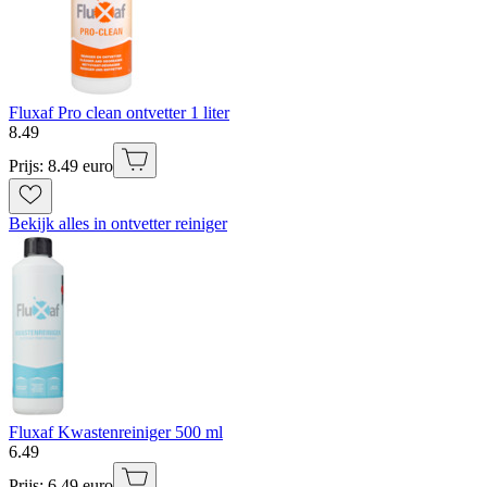
Fluxaf Pro clean ontvetter 1 liter
8
.
49
Prijs: 8.49 euro
Bekijk alles in ontvetter reiniger
Fluxaf Kwastenreiniger 500 ml
6
.
49
Prijs: 6.49 euro