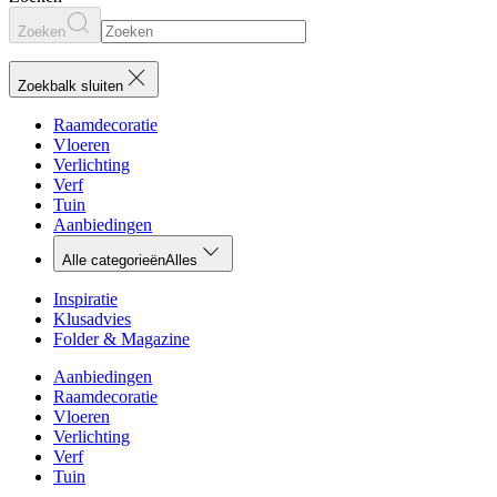
Zoeken
Zoekbalk sluiten
Raamdecoratie
Vloeren
Verlichting
Verf
Tuin
Aanbiedingen
Alle categorieën
Alles
Inspiratie
Klusadvies
Folder & Magazine
Aanbiedingen
Raamdecoratie
Vloeren
Verlichting
Verf
Tuin