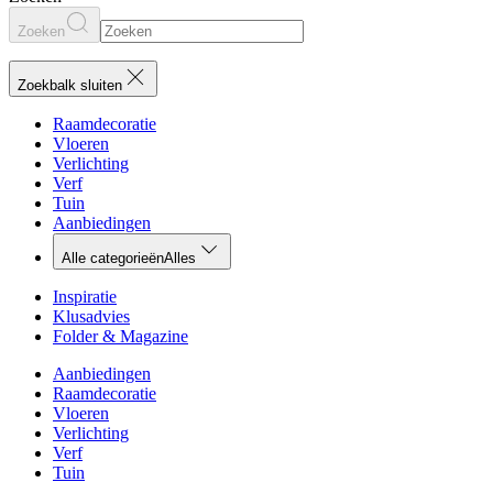
Zoeken
Zoekbalk sluiten
Raamdecoratie
Vloeren
Verlichting
Verf
Tuin
Aanbiedingen
Alle categorieën
Alles
Inspiratie
Klusadvies
Folder & Magazine
Aanbiedingen
Raamdecoratie
Vloeren
Verlichting
Verf
Tuin