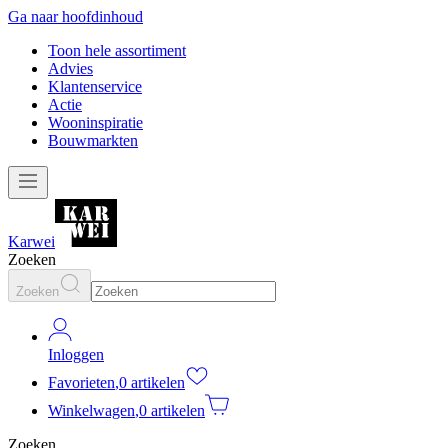
Ga naar hoofdinhoud
Toon hele assortiment
Advies
Klantenservice
Actie
Wooninspiratie
Bouwmarkten
Karwei
Zoeken
Zoeken
Inloggen
Favorieten
,
0 artikelen
Winkelwagen
,
0 artikelen
Zoeken