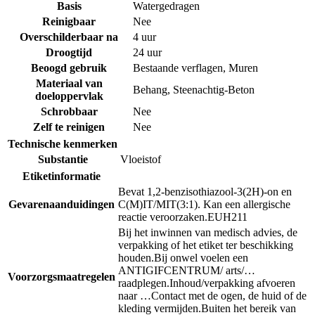
Basis
Watergedragen
Reinigbaar
Nee
Overschilderbaar na
4 uur
Droogtijd
24 uur
Beoogd gebruik
Bestaande verflagen
,
Muren
Materiaal van
Behang
,
Steenachtig-Beton
doeloppervlak
Schrobbaar
Nee
Zelf te reinigen
Nee
Technische kenmerken
Substantie
Vloeistof
Etiketinformatie
Bevat 1,2-benzisothiazool-3(2H)-on en
Gevarenaanduidingen
C(M)IT/MIT(3:1). Kan een allergische
reactie veroorzaken.
EUH211
Bij het inwinnen van medisch advies, de
verpakking of het etiket ter beschikking
houden.
Bij onwel voelen een
ANTIGIFCENTRUM/ arts/…
Voorzorgsmaatregelen
raadplegen.
Inhoud/verpakking afvoeren
naar …
Contact met de ogen, de huid of de
kleding vermijden.
Buiten het bereik van