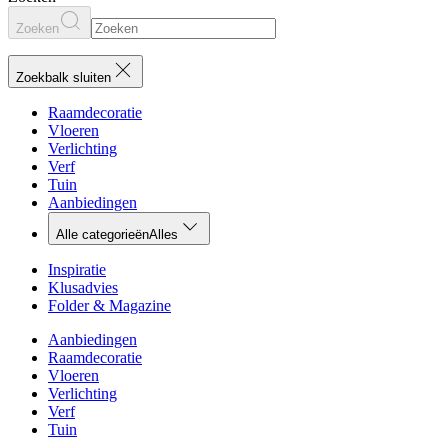
Zoeken
Zoekbalk sluiten
Raamdecoratie
Vloeren
Verlichting
Verf
Tuin
Aanbiedingen
Alle categorieën
Alles
Inspiratie
Klusadvies
Folder & Magazine
Aanbiedingen
Raamdecoratie
Vloeren
Verlichting
Verf
Tuin