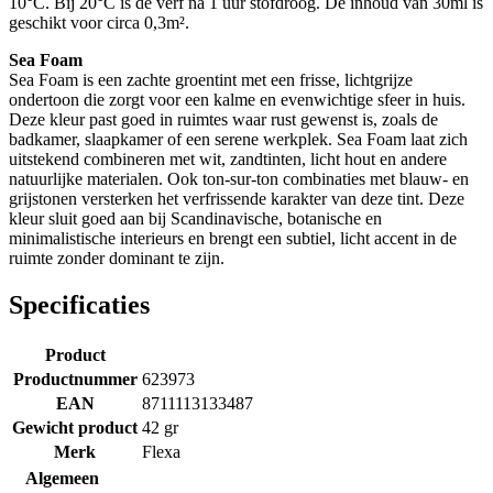
10°C. Bij 20°C is de verf na 1 uur stofdroog. De inhoud van 30ml is
geschikt voor circa 0,3m².
Sea Foam
Sea Foam is een zachte groentint met een frisse, lichtgrijze
ondertoon die zorgt voor een kalme en evenwichtige sfeer in huis.
Deze kleur past goed in ruimtes waar rust gewenst is, zoals de
badkamer, slaapkamer of een serene werkplek. Sea Foam laat zich
uitstekend combineren met wit, zandtinten, licht hout en andere
natuurlijke materialen. Ook ton-sur-ton combinaties met blauw- en
grijstonen versterken het verfrissende karakter van deze tint. Deze
kleur sluit goed aan bij Scandinavische, botanische en
minimalistische interieurs en brengt een subtiel, licht accent in de
ruimte zonder dominant te zijn.
Specificaties
Product
Productnummer
623973
EAN
8711113133487
Gewicht product
42 gr
Merk
Flexa
Algemeen