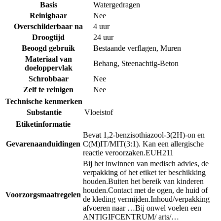
Basis
Watergedragen
Reinigbaar
Nee
Overschilderbaar na
4 uur
Droogtijd
24 uur
Beoogd gebruik
Bestaande verflagen
,
Muren
Materiaal van
Behang
,
Steenachtig-Beton
doeloppervlak
Schrobbaar
Nee
Zelf te reinigen
Nee
Technische kenmerken
Substantie
Vloeistof
Etiketinformatie
Bevat 1,2-benzisothiazool-3(2H)-on en
Gevarenaanduidingen
C(M)IT/MIT(3:1). Kan een allergische
reactie veroorzaken.
EUH211
Bij het inwinnen van medisch advies, de
verpakking of het etiket ter beschikking
houden.
Buiten het bereik van kinderen
houden.
Contact met de ogen, de huid of
Voorzorgsmaatregelen
de kleding vermijden.
Inhoud/verpakking
afvoeren naar …
Bij onwel voelen een
ANTIGIFCENTRUM/ arts/…