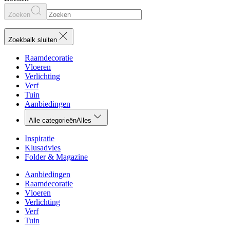
Zoeken
Zoekbalk sluiten
Raamdecoratie
Vloeren
Verlichting
Verf
Tuin
Aanbiedingen
Alle categorieën
Alles
Inspiratie
Klusadvies
Folder & Magazine
Aanbiedingen
Raamdecoratie
Vloeren
Verlichting
Verf
Tuin