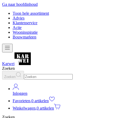
Ga naar hoofdinhoud
Toon hele assortiment
Advies
Klantenservice
Actie
Wooninspiratie
Bouwmarkten
Karwei
Zoeken
Zoeken
Inloggen
Favorieten
,
0 artikelen
Winkelwagen
,
0 artikelen
Zoeken