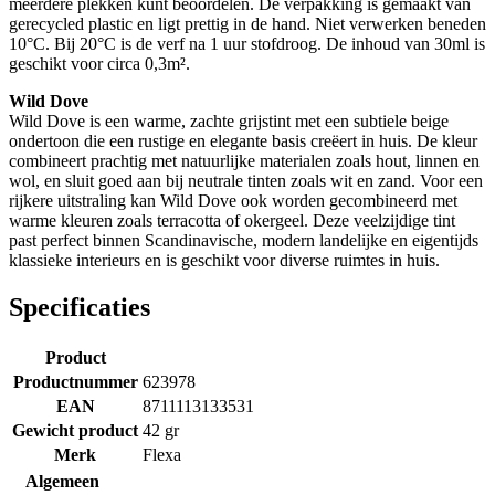
meerdere plekken kunt beoordelen. De verpakking is gemaakt van
gerecycled plastic en ligt prettig in de hand. Niet verwerken beneden
10°C. Bij 20°C is de verf na 1 uur stofdroog. De inhoud van 30ml is
geschikt voor circa 0,3m².
Wild Dove
Wild Dove is een warme, zachte grijstint met een subtiele beige
ondertoon die een rustige en elegante basis creëert in huis. De kleur
combineert prachtig met natuurlijke materialen zoals hout, linnen en
wol, en sluit goed aan bij neutrale tinten zoals wit en zand. Voor een
rijkere uitstraling kan Wild Dove ook worden gecombineerd met
warme kleuren zoals terracotta of okergeel. Deze veelzijdige tint
past perfect binnen Scandinavische, modern landelijke en eigentijds
klassieke interieurs en is geschikt voor diverse ruimtes in huis.
Specificaties
Product
Productnummer
623978
EAN
8711113133531
Gewicht product
42 gr
Merk
Flexa
Algemeen