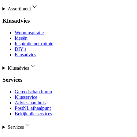
Assortiment
Klusadvies
Wooninspiratie
Ideeën
Inspiratie per ruimte
DIY's
Klusadvies
Klusadvies
Services
Gereedschap huren
Klusservice
Advies aan huis
PostNL afhaalpunt
Bekijk alle services
Services