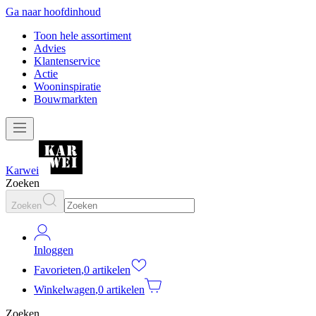
Ga naar hoofdinhoud
Toon hele assortiment
Advies
Klantenservice
Actie
Wooninspiratie
Bouwmarkten
Karwei
Zoeken
Zoeken
Inloggen
Favorieten
,
0 artikelen
Winkelwagen
,
0 artikelen
Zoeken