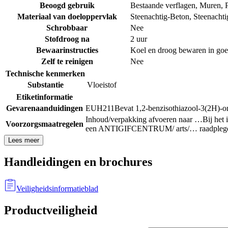
Beoogd gebruik
Bestaande verflagen
,
Muren
,
Materiaal van doeloppervlak
Steenachtig-Beton
,
Steenacht
Schrobbaar
Nee
Stofdroog na
2 uur
Bewaarinstructies
Koel en droog bewaren in goe
Zelf te reinigen
Nee
Technische kenmerken
Substantie
Vloeistof
Etiketinformatie
Gevarenaanduidingen
EUH211
Bevat 1,2-benzisothiazool-3(2H)-o
Inhoud/verpakking afvoeren naar …
Bij het
Voorzorgsmaatregelen
een ANTIGIFCENTRUM/ arts/… raadpleg
Lees meer
Handleidingen en brochures
Veiligheidsinformatieblad
Productveiligheid