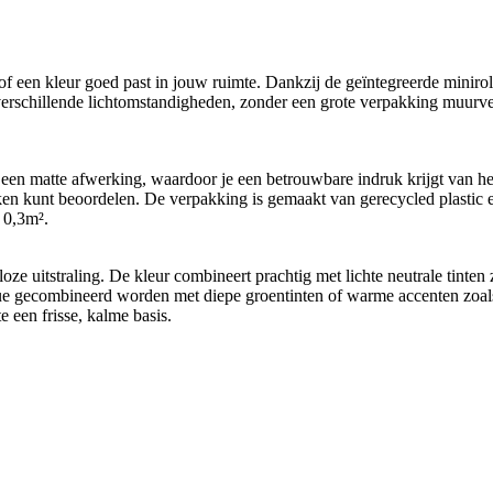
f een kleur goed past in jouw ruimte. Dankzij de geïntegreerde minirol
 verschillende lichtomstandigheden, zonder een grote verpakking muurve
en matte afwerking, waardoor je een betrouwbare indruk krijgt van het 
ken kunt beoordelen. De verpakking is gemaakt van gerecycled plastic e
 0,3m².
loze uitstraling. De kleur combineert prachtig met lichte neutrale tinten
ue gecombineerd worden met diepe groentinten of warme accenten zoals 
e een frisse, kalme basis.