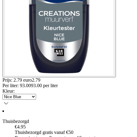
Prijs: 2.79 euro
2
.
79
Per
liter
:
93.00
93.00
per
liter
Kleur
:
Thuisbezorgd
€4.95
Thuisbezorgd gratis vanaf €50