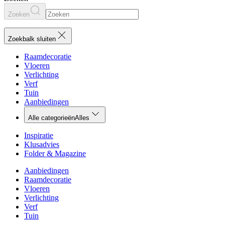
Zoeken
Zoekbalk sluiten
Raamdecoratie
Vloeren
Verlichting
Verf
Tuin
Aanbiedingen
Alle categorieën
Alles
Inspiratie
Klusadvies
Folder & Magazine
Aanbiedingen
Raamdecoratie
Vloeren
Verlichting
Verf
Tuin