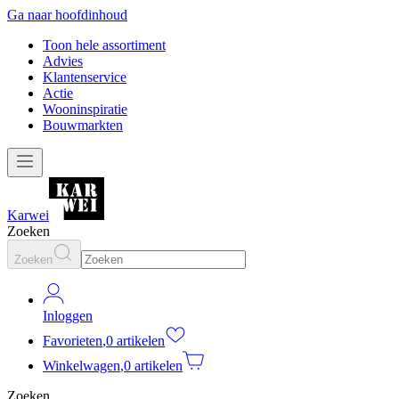
Ga naar hoofdinhoud
Toon hele assortiment
Advies
Klantenservice
Actie
Wooninspiratie
Bouwmarkten
Karwei
Zoeken
Zoeken
Inloggen
Favorieten
,
0 artikelen
Winkelwagen
,
0 artikelen
Zoeken