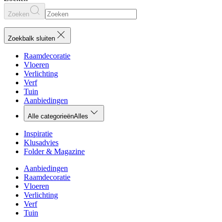
Zoeken
Zoekbalk sluiten
Raamdecoratie
Vloeren
Verlichting
Verf
Tuin
Aanbiedingen
Alle categorieën
Alles
Inspiratie
Klusadvies
Folder & Magazine
Aanbiedingen
Raamdecoratie
Vloeren
Verlichting
Verf
Tuin