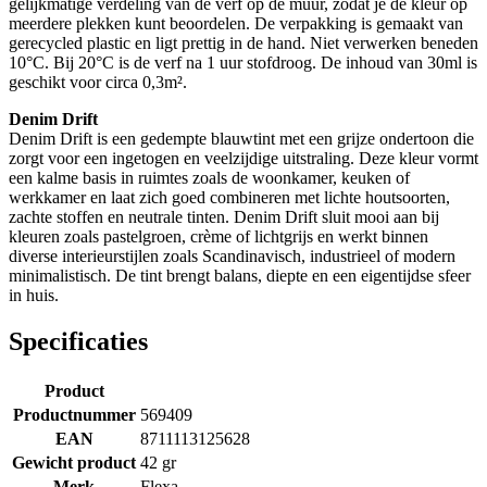
gelijkmatige verdeling van de verf op de muur, zodat je de kleur op
meerdere plekken kunt beoordelen. De verpakking is gemaakt van
gerecycled plastic en ligt prettig in de hand. Niet verwerken beneden
10°C. Bij 20°C is de verf na 1 uur stofdroog. De inhoud van 30ml is
geschikt voor circa 0,3m².
Denim Drift
Denim Drift is een gedempte blauwtint met een grijze ondertoon die
zorgt voor een ingetogen en veelzijdige uitstraling. Deze kleur vormt
een kalme basis in ruimtes zoals de woonkamer, keuken of
werkkamer en laat zich goed combineren met lichte houtsoorten,
zachte stoffen en neutrale tinten. Denim Drift sluit mooi aan bij
kleuren zoals pastelgroen, crème of lichtgrijs en werkt binnen
diverse interieurstijlen zoals Scandinavisch, industrieel of modern
minimalistisch. De tint brengt balans, diepte en een eigentijdse sfeer
in huis.
Specificaties
Product
Productnummer
569409
EAN
8711113125628
Gewicht product
42 gr
Merk
Flexa