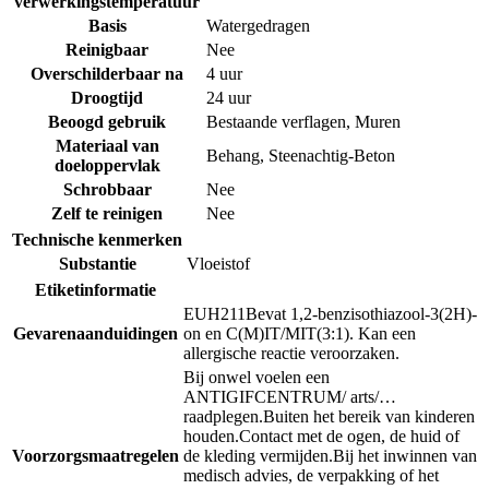
verwerkingstemperatuur
Basis
Watergedragen
Reinigbaar
Nee
Overschilderbaar na
4 uur
Droogtijd
24 uur
Beoogd gebruik
Bestaande verflagen
,
Muren
Materiaal van
Behang
,
Steenachtig-Beton
doeloppervlak
Schrobbaar
Nee
Zelf te reinigen
Nee
Technische kenmerken
Substantie
Vloeistof
Etiketinformatie
EUH211
Bevat 1,2-benzisothiazool-3(2H)-
Gevarenaanduidingen
on en C(M)IT/MIT(3:1). Kan een
allergische reactie veroorzaken.
Bij onwel voelen een
ANTIGIFCENTRUM/ arts/…
raadplegen.
Buiten het bereik van kinderen
houden.
Contact met de ogen, de huid of
Voorzorgsmaatregelen
de kleding vermijden.
Bij het inwinnen van
medisch advies, de verpakking of het