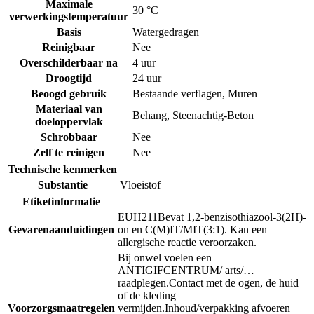
Maximale
30 °C
verwerkingstemperatuur
Basis
Watergedragen
Reinigbaar
Nee
Overschilderbaar na
4 uur
Droogtijd
24 uur
Beoogd gebruik
Bestaande verflagen
,
Muren
Materiaal van
Behang
,
Steenachtig-Beton
doeloppervlak
Schrobbaar
Nee
Zelf te reinigen
Nee
Technische kenmerken
Substantie
Vloeistof
Etiketinformatie
EUH211
Bevat 1,2-benzisothiazool-3(2H)-
Gevarenaanduidingen
on en C(M)IT/MIT(3:1). Kan een
allergische reactie veroorzaken.
Bij onwel voelen een
ANTIGIFCENTRUM/ arts/…
raadplegen.
Contact met de ogen, de huid
of de kleding
Voorzorgsmaatregelen
vermijden.
Inhoud/verpakking afvoeren