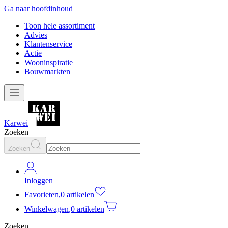
Ga naar hoofdinhoud
Toon hele assortiment
Advies
Klantenservice
Actie
Wooninspiratie
Bouwmarkten
Karwei
Zoeken
Zoeken
Inloggen
Favorieten
,
0 artikelen
Winkelwagen
,
0 artikelen
Zoeken