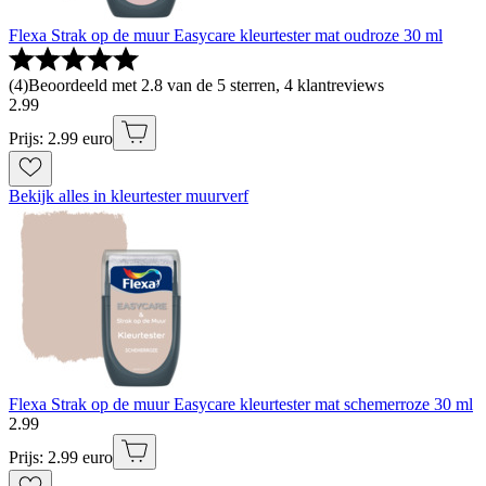
Flexa Strak op de muur Easycare kleurtester mat oudroze 30 ml
(
4
)
Beoordeeld met 2.8 van de 5 sterren, 4 klantreviews
2
.
99
Prijs: 2.99 euro
Bekijk alles in kleurtester muurverf
Flexa Strak op de muur Easycare kleurtester mat schemerroze 30 ml
2
.
99
Prijs: 2.99 euro