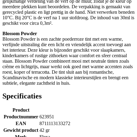
gelijkmatige verdeling van de verf op de muur, zodat je de kleur op
meerdere plekken kunt beoordelen. De verpakking is gemaakt van
gerecycled plastic en ligt prettig in de hand. Niet verwerken beneden
10°C. Bij 20°C is de verf na 1 uur stofdroog. De inhoud van 30ml is
geschikt voor circa 0,3m².
Blossom Powder
Blossom Powder is een zachte poederroze tint met een warme,
verfijnde uitstraling die een licht en vriendelijk accent toevoegt aan
het interieur. Deze kleur is bijzonder geschikt voor slaapkamers,
kinderkamers of rustige zithoeken waar comfort en sfeer centraal
staan. Blossom Powder combineert mooi met neutrale tinten zoals
crème en lichtgrijs, maar werkt ook goed met warme accenten zoals
roest, koper of terracotta. De tint sluit aan bij romantische,
Scandinavische en modern klassieke interieurstijlen en brengt een
subtiele, elegante zachtheid in huis.
Specificaties
Product
Productnummer
623951
EAN
8711113133272
Gewicht product
42 gr
Merk
Flexa