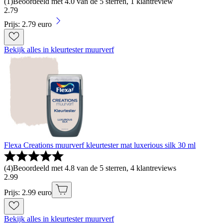
(
1
)
Beoordeeld met 4.0 van de 5 sterren, 1 klantreview
2
.
79
Prijs: 2.79 euro
Bekijk alles in kleurtester muurverf
Flexa Creations muurverf kleurtester mat luxerious silk 30 ml
(
4
)
Beoordeeld met 4.8 van de 5 sterren, 4 klantreviews
2
.
99
Prijs: 2.99 euro
Bekijk alles in kleurtester muurverf