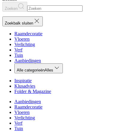
Zoeken
Zoekbalk sluiten
Raamdecoratie
Vloeren
Verlichting
Verf
Tuin
Aanbiedingen
Alle categorieën
Alles
Inspiratie
Klusadvies
Folder & Magazine
Aanbiedingen
Raamdecoratie
Vloeren
Verlichting
Verf
Tuin