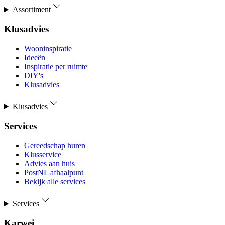
Assortiment
Klusadvies
Wooninspiratie
Ideeën
Inspiratie per ruimte
DIY's
Klusadvies
Klusadvies
Services
Gereedschap huren
Klusservice
Advies aan huis
PostNL afhaalpunt
Bekijk alle services
Services
Karwei