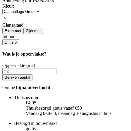
Aanbieding t/m 16-08-2026
Kleur
:
Glansgraad
:
Extra mat
Zijdemat
Inhoud
:
1
2.5
Wat is je oppervlakte?
Oppervlakte (m2)
Bereken aantal
Online
bijna uitverkocht
Thuisbezorgd
€4.95
Thuisbezorgd gratis vanaf €50
Vandaag besteld, maandag 10 augustus in huis
Bezorgd in bouwmarkt
gratis