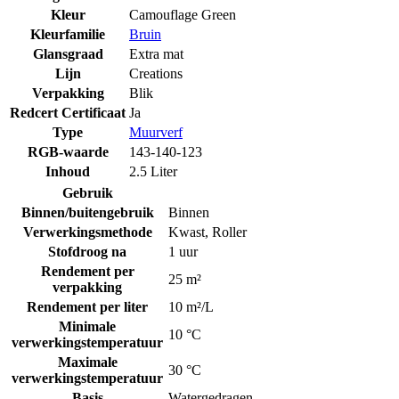
Kleur
Camouflage Green
Kleurfamilie
Bruin
Glansgraad
Extra mat
Lijn
Creations
Verpakking
Blik
Redcert Certificaat
Ja
Type
Muurverf
RGB-waarde
143-140-123
Inhoud
2.5 Liter
Gebruik
Binnen/buitengebruik
Binnen
Verwerkingsmethode
Kwast
,
Roller
Stofdroog na
1 uur
Rendement per
25 m²
verpakking
Rendement per liter
10 m²/L
Minimale
10 °C
verwerkingstemperatuur
Maximale
30 °C
verwerkingstemperatuur
Basis
Watergedragen