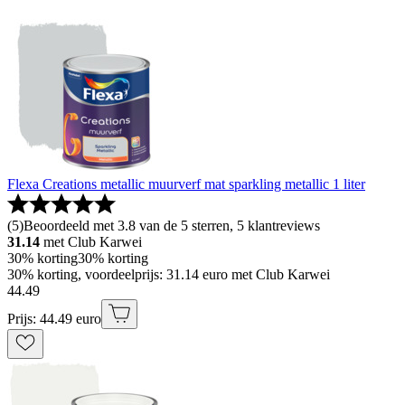
Flexa Creations metallic muurverf mat sparkling metallic 1 liter
(
5
)
Beoordeeld met 3.8 van de 5 sterren, 5 klantreviews
31.14
met Club Karwei
30% korting
30% korting
30% korting, voordeelprijs: 31.14 euro met Club Karwei
44
.
49
Prijs: 44.49 euro