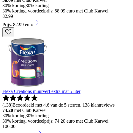
58.09
met Club Karwei
30% korting
30% korting
30% korting, voordeelprijs: 58.09 euro met Club Karwei
82
.
99
Prijs: 82.99 euro
Flexa Creations muurverf extra mat 5 liter
(
138
)
Beoordeeld met 4.6 van de 5 sterren, 138 klantreviews
74.20
met Club Karwei
30% korting
30% korting
30% korting, voordeelprijs: 74.20 euro met Club Karwei
106
.
00