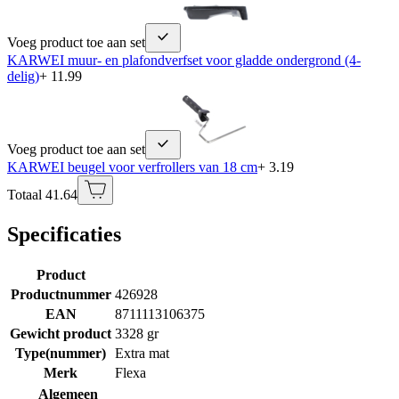
Voeg product toe aan set
KARWEI muur- en plafondverfset voor gladde ondergrond (4-
delig)
+ 11.99
Voeg product toe aan set
KARWEI beugel voor verfrollers van 18 cm
+ 3.19
Totaal 41.64
Specificaties
Product
Productnummer
426928
EAN
8711113106375
Gewicht product
3328 gr
Type(nummer)
Extra mat
Merk
Flexa
Algemeen