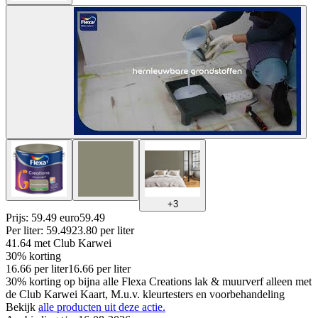
+
3
Prijs: 59.49 euro
59
.
49
Per
liter
:
59.49
23.80
per
liter
41.64
met Club Karwei
30% korting
16.66
per
liter
16.66
per
liter
30% korting op bijna alle Flexa Creations lak & muurverf alleen met
de Club Karwei Kaart, M.u.v. kleurtesters en voorbehandeling
Bekijk
alle producten uit deze actie.