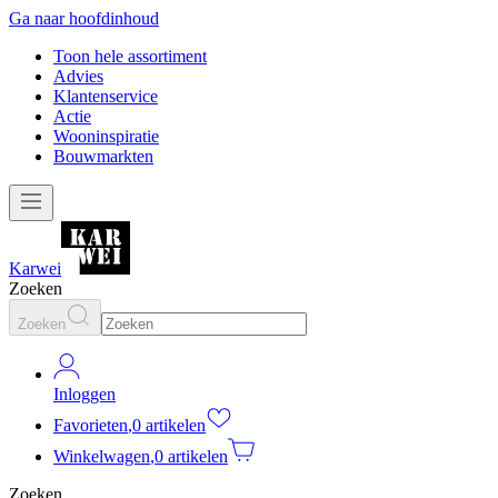
Ga naar hoofdinhoud
Toon hele assortiment
Advies
Klantenservice
Actie
Wooninspiratie
Bouwmarkten
Karwei
Zoeken
Zoeken
Inloggen
Favorieten
,
0 artikelen
Winkelwagen
,
0 artikelen
Zoeken