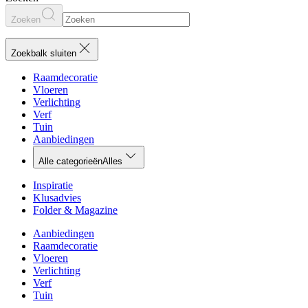
Zoeken
Zoekbalk sluiten
Raamdecoratie
Vloeren
Verlichting
Verf
Tuin
Aanbiedingen
Alle categorieën
Alles
Inspiratie
Klusadvies
Folder & Magazine
Aanbiedingen
Raamdecoratie
Vloeren
Verlichting
Verf
Tuin