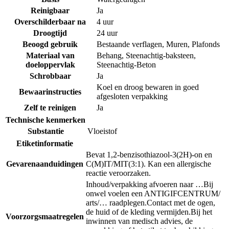
Reinigbaar
Ja
Overschilderbaar na
4 uur
Droogtijd
24 uur
Beoogd gebruik
Bestaande verflagen
,
Muren
,
Plafonds
Materiaal van
Behang
,
Steenachtig-baksteen
,
doeloppervlak
Steenachtig-Beton
Schrobbaar
Ja
Koel en droog bewaren in goed
Bewaarinstructies
afgesloten verpakking
Zelf te reinigen
Ja
Technische kenmerken
Substantie
Vloeistof
Etiketinformatie
Bevat 1,2-benzisothiazool-3(2H)-on en
Gevarenaanduidingen
C(M)IT/MIT(3:1). Kan een allergische
reactie veroorzaken.
Inhoud/verpakking afvoeren naar …
Bij
onwel voelen een ANTIGIFCENTRUM/
arts/… raadplegen.
Contact met de ogen,
de huid of de kleding vermijden.
Bij het
Voorzorgsmaatregelen
inwinnen van medisch advies, de