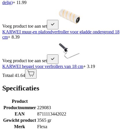
delig)
+ 11.99
Voeg product toe aan set
KARWEI muur-en plafondverfroller voor gladde ondergrond 18
cm
+ 8.39
Voeg product toe aan set
KARWEI beugel voor verfrollers van 18 cm
+ 3.19
Totaal 41.64
Specificaties
Product
Productnummer
229083
EAN
8711113442022
Gewicht product
3565 gr
Merk
Flexa