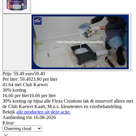
Prijs: 59.49 euro
59
.
49
Per
liter
:
59.49
23.80
per
liter
41.64
met Club Karwei
30% korting
16.66
per
liter
16.66
per
liter
30% korting op bijna alle Flexa Creations lak & muurverf alleen met
de Club Karwei Kaart, M.u.v. kleurtesters en voorbehandeling
Bekijk
alle producten uit deze actie.
Aanbieding t/m 16-08-2026
Kleur
: