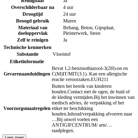
Reinigbaar
Ja
Overschilderbaar na
4 uur
Droogtijd
24 uur
Beoogd gebruik
Muren
Materiaal van
Behang
,
Beton
,
Gipsplaat
,
doeloppervlak
Pleisterwerk
,
Steen
Zelf te reinigen
Ja
Technische kenmerken
Substantie
Vloeistof
Etiketinformatie
Bevat 1,2-benzisothiazool-3(2H)-on en
Gevarenaanduidingen
C(M)IT/MIT(3:1). Kan een allergische
reactie veroorzaken.
EUH211
Buiten het bereik van kinderen
houden.
Contact met de ogen, de huid of
de kleding vermijden.
Bij het inwinnen van
medisch advies, de verpakking of het
Voorzorgsmaatregelen
etiket ter beschikking
houden.
Inhoud/verpakking afvoeren naar
…
Bij onwel voelen een
ANTIGIFCENTRUM/ arts/…
raadplegen.
Lees meer