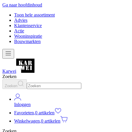
Ga naar hoofdinhoud
Toon hele assortiment
Advies
Klantenservice
Actie
Wooninspiratie
Bouwmarkten
Karwei
Zoeken
Zoeken
Inloggen
Favorieten
,
0 artikelen
Winkelwagen
,
0 artikelen
Zoeken