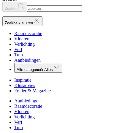
Zoeken
Zoekbalk sluiten
Raamdecoratie
Vloeren
Verlichting
Verf
Tuin
Aanbiedingen
Alle categorieën
Alles
Inspiratie
Klusadvies
Folder & Magazine
Aanbiedingen
Raamdecoratie
Vloeren
Verlichting
Verf
Tuin