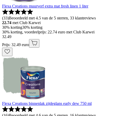
Flexa Creations muurverf extra mat fresh linen 1 liter
(
33
)
Beoordeeld met 4.5 van de 5 sterren, 33 klantreviews
22.74
met Club Karwei
30% korting
30% korting
30% korting, voordeelprijs: 22.74 euro met Club Karwei
32
.
49
Prijs: 32.49 euro
Flexa Creations binnenlak zijdeglans early dew 750 ml
(
16
)
Beoordeeld met 4.6 van de 5 sterren, 16 klantreviews