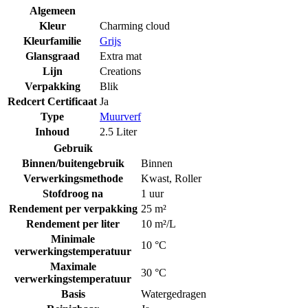
Algemeen
Kleur
Charming cloud
Kleurfamilie
Grijs
Glansgraad
Extra mat
Lijn
Creations
Verpakking
Blik
Redcert Certificaat
Ja
Type
Muurverf
Inhoud
2.5 Liter
Gebruik
Binnen/buitengebruik
Binnen
Verwerkingsmethode
Kwast
,
Roller
Stofdroog na
1 uur
Rendement per verpakking
25 m²
Rendement per liter
10 m²/L
Minimale
10 °C
verwerkingstemperatuur
Maximale
30 °C
verwerkingstemperatuur
Basis
Watergedragen