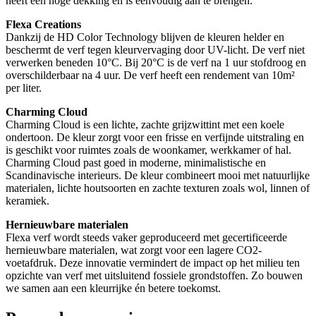
heeft een hoge dekking en is eenvoudig aan te brengen.
Flexa Creations
Dankzij de HD Color Technology blijven de kleuren helder en
beschermt de verf tegen kleurvervaging door UV-licht. De verf niet
verwerken beneden 10°C. Bij 20°C is de verf na 1 uur stofdroog en
overschilderbaar na 4 uur. De verf heeft een rendement van 10m²
per liter.
Charming Cloud
Charming Cloud is een lichte, zachte grijzwittint met een koele
ondertoon. De kleur zorgt voor een frisse en verfijnde uitstraling en
is geschikt voor ruimtes zoals de woonkamer, werkkamer of hal.
Charming Cloud past goed in moderne, minimalistische en
Scandinavische interieurs. De kleur combineert mooi met natuurlijke
materialen, lichte houtsoorten en zachte texturen zoals wol, linnen of
keramiek.
Hernieuwbare materialen
Flexa verf wordt steeds vaker geproduceerd met gecertificeerde
hernieuwbare materialen, wat zorgt voor een lagere CO2-
voetafdruk. Deze innovatie vermindert de impact op het milieu ten
opzichte van verf met uitsluitend fossiele grondstoffen. Zo bouwen
we samen aan een kleurrijke én betere toekomst.