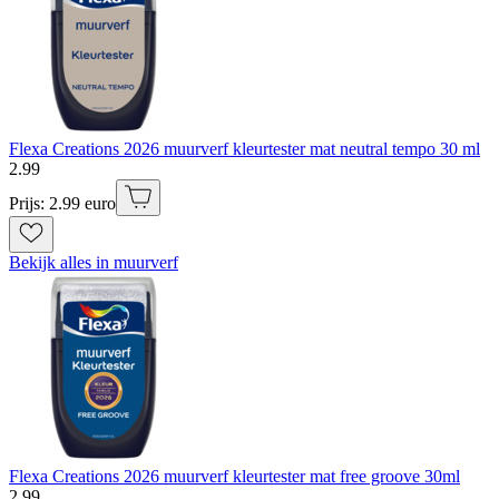
Flexa Creations 2026 muurverf kleurtester mat neutral tempo 30 ml
2
.
99
Prijs: 2.99 euro
Bekijk alles in muurverf
Flexa Creations 2026 muurverf kleurtester mat free groove 30ml
2
.
99