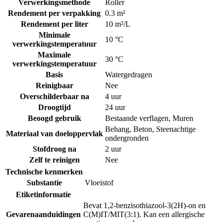
Verwerkingsmethode
Roller
Rendement per verpakking
0.3 m²
Rendement per liter
10 m²/L
Minimale
10 °C
verwerkingstemperatuur
Maximale
30 °C
verwerkingstemperatuur
Basis
Watergedragen
Reinigbaar
Nee
Overschilderbaar na
4 uur
Droogtijd
24 uur
Beoogd gebruik
Bestaande verflagen
,
Muren
Behang
,
Beton
,
Steenachtige
Materiaal van doeloppervlak
ondergronden
Stofdroog na
2 uur
Zelf te reinigen
Nee
Technische kenmerken
Substantie
Vloeistof
Etiketinformatie
Bevat 1,2-benzisothiazool-3(2H)-on en
Gevarenaanduidingen
C(M)IT/MIT(3:1). Kan een allergische