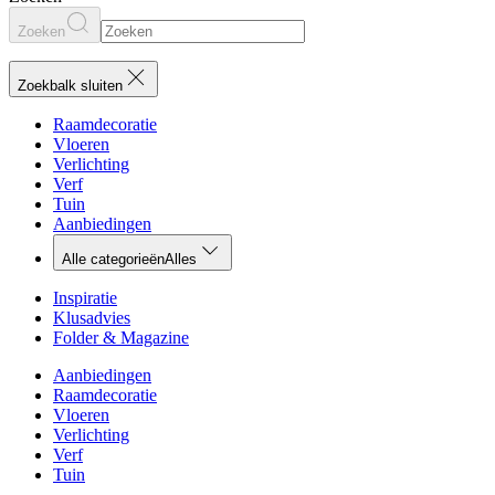
Zoeken
Zoekbalk sluiten
Raamdecoratie
Vloeren
Verlichting
Verf
Tuin
Aanbiedingen
Alle categorieën
Alles
Inspiratie
Klusadvies
Folder & Magazine
Aanbiedingen
Raamdecoratie
Vloeren
Verlichting
Verf
Tuin