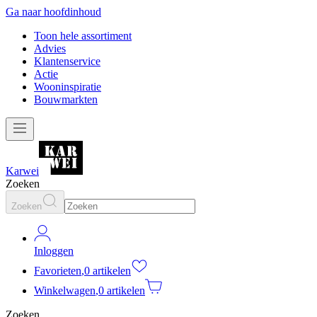
Ga naar hoofdinhoud
Toon hele assortiment
Advies
Klantenservice
Actie
Wooninspiratie
Bouwmarkten
Karwei
Zoeken
Zoeken
Inloggen
Favorieten
,
0 artikelen
Winkelwagen
,
0 artikelen
Zoeken