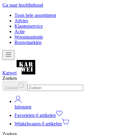
Ga naar hoofdinhoud
Toon hele assortiment
Advies
Klantenservice
Actie
Wooninspiratie
Bouwmarkten
Karwei
Zoeken
Zoeken
Inloggen
Favorieten
,
0 artikelen
Winkelwagen
,
0 artikelen
Zoeken