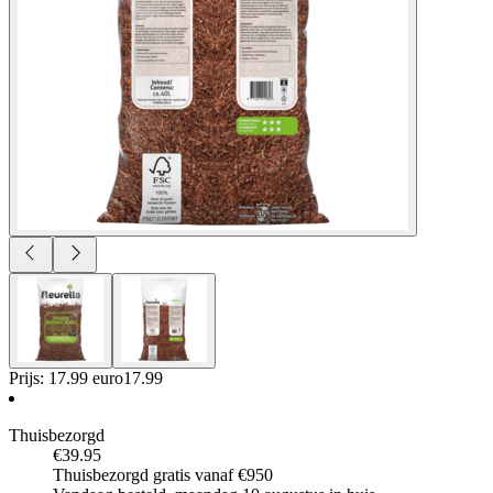
Prijs: 17.99 euro
17
.
99
Thuisbezorgd
€39.95
Thuisbezorgd gratis vanaf €950