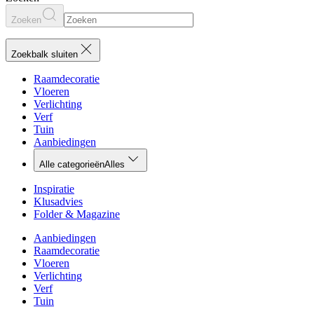
Zoeken
Zoekbalk sluiten
Raamdecoratie
Vloeren
Verlichting
Verf
Tuin
Aanbiedingen
Alle categorieën
Alles
Inspiratie
Klusadvies
Folder & Magazine
Aanbiedingen
Raamdecoratie
Vloeren
Verlichting
Verf
Tuin