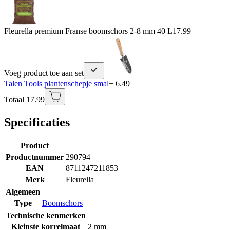
Fleurella premium Franse boomschors 2-8 mm 40 L
17.99
Voeg product toe aan set
Talen Tools plantenschepje smal
+ 6.49
Totaal 17.99
Specificaties
Product
Productnummer
290794
EAN
8711247211853
Merk
Fleurella
Algemeen
Type
Boomschors
Technische kenmerken
Kleinste korrelmaat
2 mm