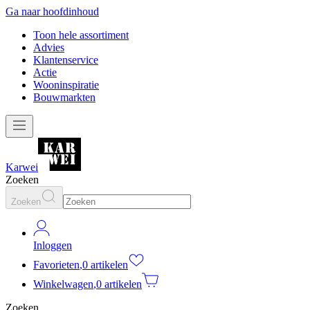
Ga naar hoofdinhoud
Toon hele assortiment
Advies
Klantenservice
Actie
Wooninspiratie
Bouwmarkten
Karwei
Zoeken
Zoeken
Inloggen
Favorieten
,
0 artikelen
Winkelwagen
,
0 artikelen
Zoeken