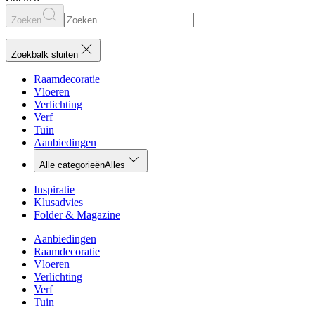
Zoeken
Zoekbalk sluiten
Raamdecoratie
Vloeren
Verlichting
Verf
Tuin
Aanbiedingen
Alle categorieën
Alles
Inspiratie
Klusadvies
Folder & Magazine
Aanbiedingen
Raamdecoratie
Vloeren
Verlichting
Verf
Tuin