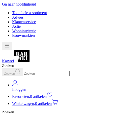
Ga naar hoofdinhoud
Toon hele assortiment
Advies
Klantenservice
Actie
Wooninspiratie
Bouwmarkten
Karwei
Zoeken
Zoeken
Inloggen
Favorieten
,
0 artikelen
Winkelwagen
,
0 artikelen
Zoeken