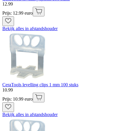
12
.
99
Prijs: 12.99 euro
Bekijk alles in afstandshouder
CeraTools levelling clips 1 mm 100 stuks
10
.
99
Prijs: 10.99 euro
Bekijk alles in afstandshouder