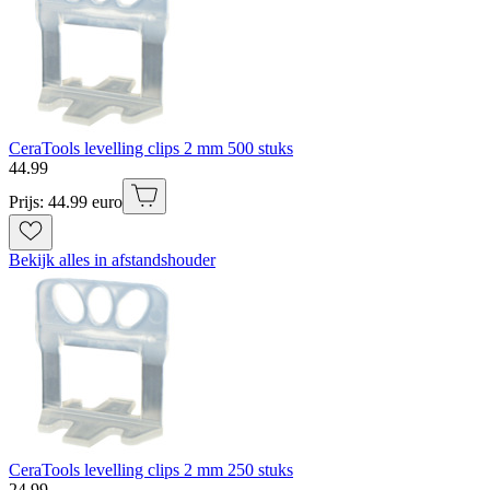
CeraTools levelling clips 2 mm 500 stuks
44
.
99
Prijs: 44.99 euro
Bekijk alles in afstandshouder
CeraTools levelling clips 2 mm 250 stuks
24
.
99