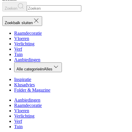
Zoeken
Zoekbalk sluiten
Raamdecoratie
Vloeren
Verlichting
Verf
Tuin
Aanbiedingen
Alle categorieën
Alles
Inspiratie
Klusadvies
Folder & Magazine
Aanbiedingen
Raamdecoratie
Vloeren
Verlichting
Verf
Tuin