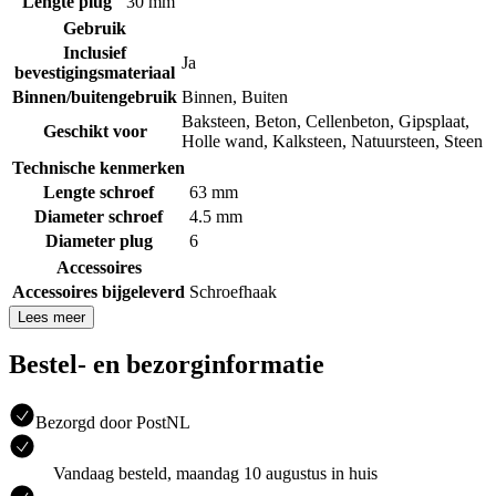
Lengte plug
30 mm
Gebruik
Inclusief
Ja
bevestigingsmateriaal
Binnen/buitengebruik
Binnen
,
Buiten
Baksteen
,
Beton
,
Cellenbeton
,
Gipsplaat
,
Geschikt voor
Holle wand
,
Kalksteen
,
Natuursteen
,
Steen
Technische kenmerken
Lengte schroef
63 mm
Diameter schroef
4.5 mm
Diameter plug
6
Accessoires
Accessoires bijgeleverd
Schroefhaak
Lees meer
Bestel- en bezorginformatie
Bezorgd door PostNL
Vandaag besteld, maandag 10 augustus in huis