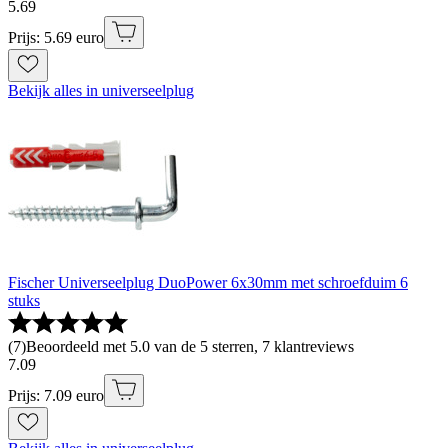
5
.
69
Prijs: 5.69 euro
Bekijk alles in universeelplug
Fischer Universeelplug DuoPower 6x30mm met schroefduim 6
stuks
(
7
)
Beoordeeld met 5.0 van de 5 sterren, 7 klantreviews
7
.
09
Prijs: 7.09 euro