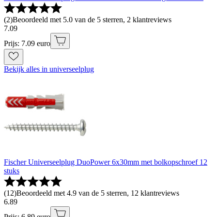
(
2
)
Beoordeeld met 5.0 van de 5 sterren, 2 klantreviews
7
.
09
Prijs: 7.09 euro
Bekijk alles in universeelplug
Fischer Universeelplug DuoPower 6x30mm met bolkopschroef 12
stuks
(
12
)
Beoordeeld met 4.9 van de 5 sterren, 12 klantreviews
6
.
89
Prijs: 6.89 euro