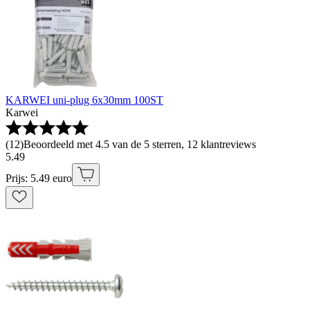
KARWEI uni-plug 6x30mm 100ST
Karwei
(
12
)
Beoordeeld met 4.5 van de 5 sterren, 12 klantreviews
5
.
49
Prijs: 5.49 euro