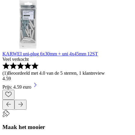
KARWEI uni-plug 6x30mm + uni 4x45mm 12ST
Veel verkocht
(
1
)
Beoordeeld met 4.0 van de 5 sterren, 1 klantreview
4
.
59
Prijs: 4.59 euro
Maak het mooier