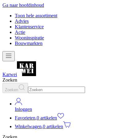
Ga naar hoofdinhoud
Toon hele assortiment
Advies
Klantenservice
Actie
Wooninspiratie
Bouwmarkten
Karwei
Zoeken
Zoeken
Inloggen
Favorieten
,
0 artikelen
Winkelwagen
,
0 artikelen
Zoeken