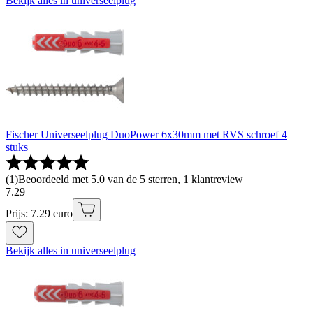
Bekijk alles in universeelplug
Fischer Universeelplug DuoPower 6x30mm met RVS schroef 4
stuks
(
1
)
Beoordeeld met 5.0 van de 5 sterren, 1 klantreview
7
.
29
Prijs: 7.29 euro
Bekijk alles in universeelplug