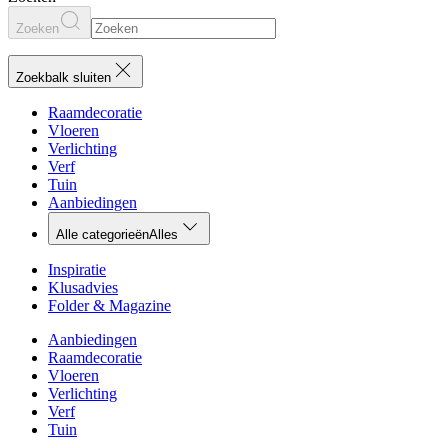
Zoeken
Zoekbalk sluiten
Raamdecoratie
Vloeren
Verlichting
Verf
Tuin
Aanbiedingen
Alle categorieën
Alles
Inspiratie
Klusadvies
Folder & Magazine
Aanbiedingen
Raamdecoratie
Vloeren
Verlichting
Verf
Tuin