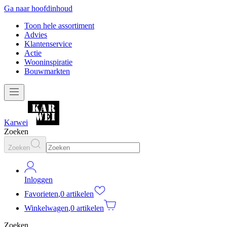
Ga naar hoofdinhoud
Toon hele assortiment
Advies
Klantenservice
Actie
Wooninspiratie
Bouwmarkten
Karwei
Zoeken
Zoeken
Inloggen
Favorieten
,
0 artikelen
Winkelwagen
,
0 artikelen
Zoeken