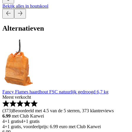
Bekijk alles in houtskool
Alternatieven
Fancy Flames haardhout FSC natuurlijk gedroogd 6,7 kg
Meest verkocht
(
373
)
Beoordeeld met 4.5 van de 5 sterren, 373 klantreviews
6.99
met Club Karwei
4+1 gratis
4+1 gratis
4+1 gratis, voordeelprijs: 6.99 euro met Club Karwei
6
.
99