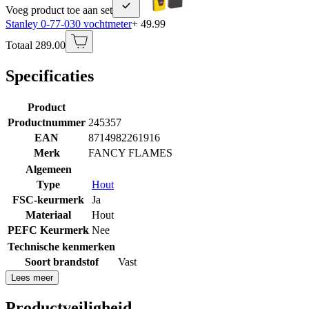
Voeg product toe aan set
Stanley 0-77-030 vochtmeter
+ 49.99
Totaal 289.00
Specificaties
Product
Productnummer
245357
EAN
8714982261916
Merk
FANCY FLAMES
Algemeen
Type
Hout
FSC-keurmerk
Ja
Materiaal
Hout
PEFC Keurmerk
Nee
Technische kenmerken
Soort brandstof
Vast
Lees meer
Productveiligheid