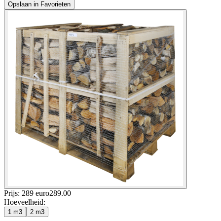
Opslaan in Favorieten
Prijs: 289 euro
289
.
00
Hoeveelheid
:
1 m3
2 m3