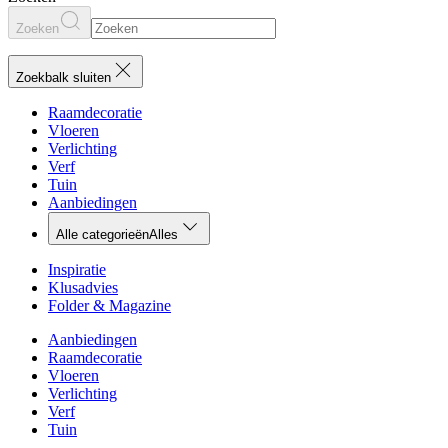
Zoeken
Zoekbalk sluiten
Raamdecoratie
Vloeren
Verlichting
Verf
Tuin
Aanbiedingen
Alle categorieën
Alles
Inspiratie
Klusadvies
Folder & Magazine
Aanbiedingen
Raamdecoratie
Vloeren
Verlichting
Verf
Tuin