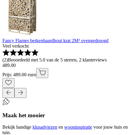
Fancy Flames berkenhaardhout krat 2M³ ovengedroogd
Veel verkocht
(
2
)
Beoordeeld met 5.0 van de 5 sterren, 2 klantreviews
489
.
00
Prijs: 489.00 euro
Maak het mooier
Bekijk handige
klusadviezen
en
wooninspiratie
voor jouw huis en
tuin.