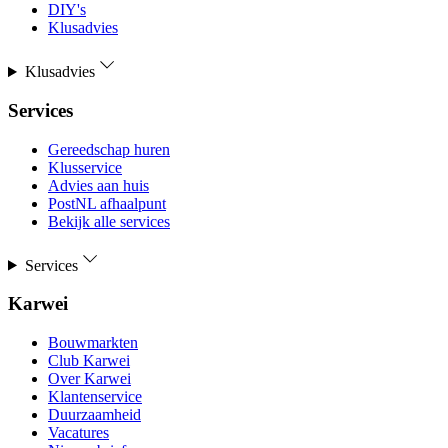
DIY's
Klusadvies
Klusadvies
Services
Gereedschap huren
Klusservice
Advies aan huis
PostNL afhaalpunt
Bekijk alle services
Services
Karwei
Bouwmarkten
Club Karwei
Over Karwei
Klantenservice
Duurzaamheid
Vacatures