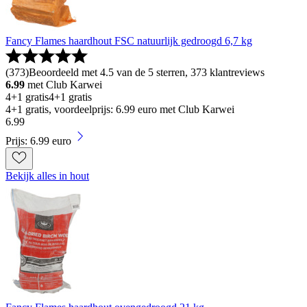
Fancy Flames haardhout FSC natuurlijk gedroogd 6,7 kg
(
373
)
Beoordeeld met 4.5 van de 5 sterren, 373 klantreviews
6.99
met Club Karwei
4+1 gratis
4+1 gratis
4+1 gratis, voordeelprijs: 6.99 euro met Club Karwei
6
.
99
Prijs: 6.99 euro
Bekijk alles in hout