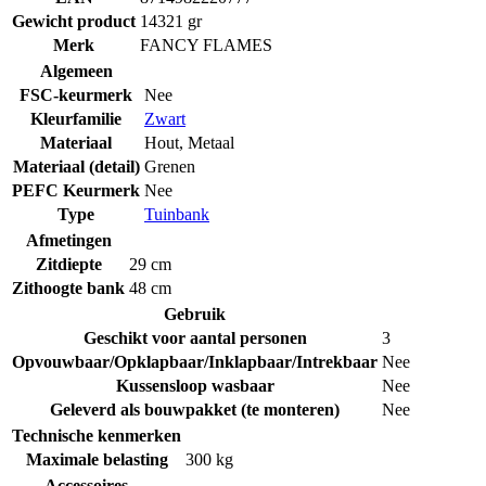
Gewicht product
14321 gr
Merk
FANCY FLAMES
Algemeen
FSC-keurmerk
Nee
Kleurfamilie
Zwart
Materiaal
Hout
,
Metaal
Materiaal (detail)
Grenen
PEFC Keurmerk
Nee
Type
Tuinbank
Afmetingen
Zitdiepte
29 cm
Zithoogte bank
48 cm
Gebruik
Geschikt voor aantal personen
3
Opvouwbaar/Opklapbaar/Inklapbaar/Intrekbaar
Nee
Kussensloop wasbaar
Nee
Geleverd als bouwpakket (te monteren)
Nee
Technische kenmerken
Maximale belasting
300 kg
Accessoires