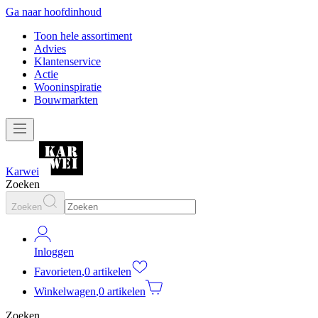
Ga naar hoofdinhoud
Toon hele assortiment
Advies
Klantenservice
Actie
Wooninspiratie
Bouwmarkten
Karwei
Zoeken
Zoeken
Inloggen
Favorieten
,
0 artikelen
Winkelwagen
,
0 artikelen
Zoeken