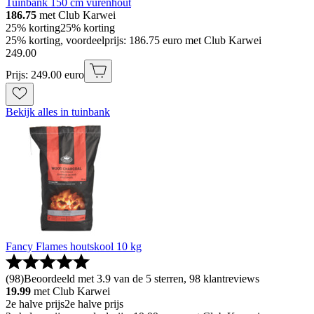
Tuinbank 150 cm vurenhout
186.75
met Club Karwei
25% korting
25% korting
25% korting, voordeelprijs: 186.75 euro met Club Karwei
249
.
00
Prijs: 249.00 euro
Bekijk alles in tuinbank
Fancy Flames houtskool 10 kg
(
98
)
Beoordeeld met 3.9 van de 5 sterren, 98 klantreviews
19.99
met Club Karwei
2e halve prijs
2e halve prijs