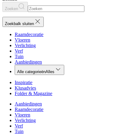
Zoeken
Zoekbalk sluiten
Raamdecoratie
Vloeren
Verlichting
Verf
Tuin
Aanbiedingen
Alle categorieën
Alles
Inspiratie
Klusadvies
Folder & Magazine
Aanbiedingen
Raamdecoratie
Vloeren
Verlichting
Verf
Tuin