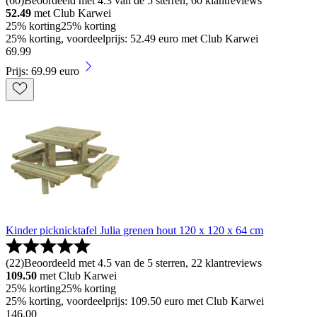
(
60
)
Beoordeeld met 4.3 van de 5 sterren, 60 klantreviews
52.49
met Club Karwei
25% korting
25% korting
25% korting, voordeelprijs: 52.49 euro met Club Karwei
69
.
99
Prijs: 69.99 euro
Kinder picknicktafel Julia grenen hout 120 x 120 x 64 cm
(
22
)
Beoordeeld met 4.5 van de 5 sterren, 22 klantreviews
109.50
met Club Karwei
25% korting
25% korting
25% korting, voordeelprijs: 109.50 euro met Club Karwei
146
.
00