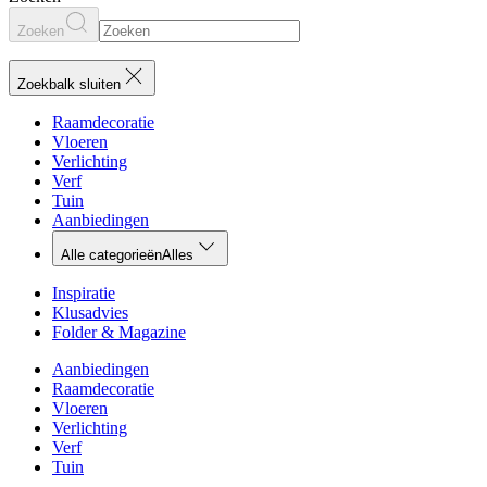
Zoeken
Zoekbalk sluiten
Raamdecoratie
Vloeren
Verlichting
Verf
Tuin
Aanbiedingen
Alle categorieën
Alles
Inspiratie
Klusadvies
Folder & Magazine
Aanbiedingen
Raamdecoratie
Vloeren
Verlichting
Verf
Tuin