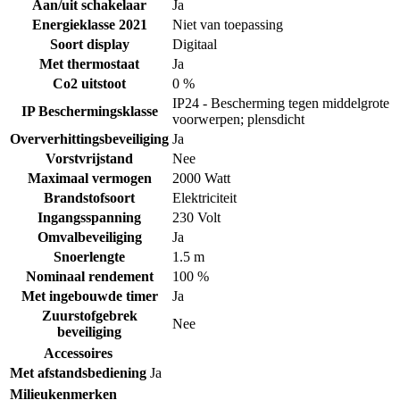
Aan/uit schakelaar
Ja
Energieklasse 2021
Niet van toepassing
Soort display
Digitaal
Met thermostaat
Ja
Co2 uitstoot
0 %
IP24 - Bescherming tegen middelgrote
IP Beschermingsklasse
voorwerpen; plensdicht
Oververhittingsbeveiliging
Ja
Vorstvrijstand
Nee
Maximaal vermogen
2000 Watt
Brandstofsoort
Elektriciteit
Ingangsspanning
230 Volt
Omvalbeveiliging
Ja
Snoerlengte
1.5 m
Nominaal rendement
100 %
Met ingebouwde timer
Ja
Zuurstofgebrek
Nee
beveiliging
Accessoires
Met afstandsbediening
Ja
Milieukenmerken