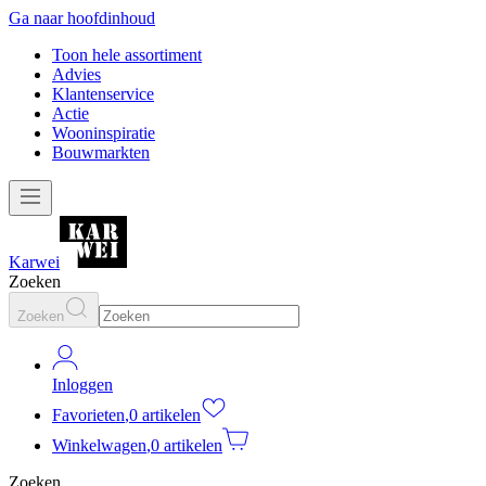
Ga naar hoofdinhoud
Toon hele assortiment
Advies
Klantenservice
Actie
Wooninspiratie
Bouwmarkten
Karwei
Zoeken
Zoeken
Inloggen
Favorieten
,
0 artikelen
Winkelwagen
,
0 artikelen
Zoeken