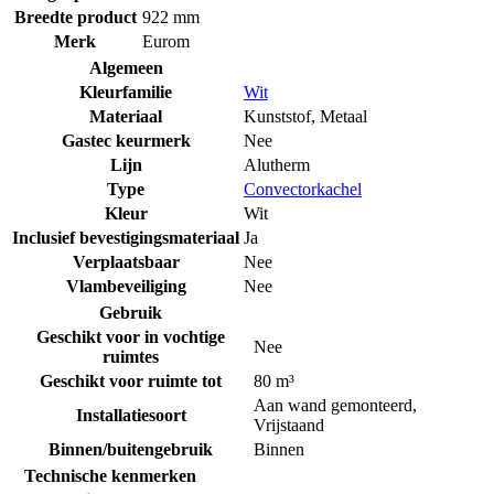
Breedte product
922 mm
Merk
Eurom
Algemeen
Kleurfamilie
Wit
Materiaal
Kunststof
,
Metaal
Gastec keurmerk
Nee
Lijn
Alutherm
Type
Convectorkachel
Kleur
Wit
Inclusief bevestigingsmateriaal
Ja
Verplaatsbaar
Nee
Vlambeveiliging
Nee
Gebruik
Geschikt voor in vochtige
Nee
ruimtes
Geschikt voor ruimte tot
80 m³
Aan wand gemonteerd
,
Installatiesoort
Vrijstaand
Binnen/buitengebruik
Binnen
Technische kenmerken