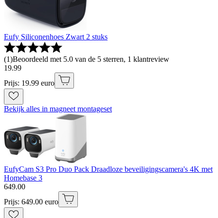
Eufy Siliconenhoes Zwart 2 stuks
(
1
)
Beoordeeld met 5.0 van de 5 sterren, 1 klantreview
19
.
99
Prijs: 19.99 euro
Bekijk alles in magneet montageset
EufyCam S3 Pro Duo Pack Draadloze beveiligingscamera's 4K met
Homebase 3
649
.
00
Prijs: 649.00 euro