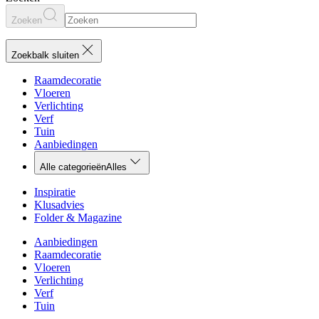
Zoeken
Zoekbalk sluiten
Raamdecoratie
Vloeren
Verlichting
Verf
Tuin
Aanbiedingen
Alle categorieën
Alles
Inspiratie
Klusadvies
Folder & Magazine
Aanbiedingen
Raamdecoratie
Vloeren
Verlichting
Verf
Tuin