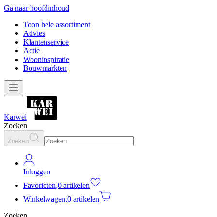
Ga naar hoofdinhoud
Toon hele assortiment
Advies
Klantenservice
Actie
Wooninspiratie
Bouwmarkten
Karwei
Zoeken
Zoeken
Inloggen
Favorieten
,
0 artikelen
Winkelwagen
,
0 artikelen
Zoeken