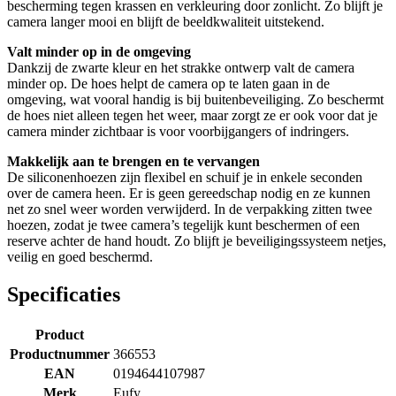
bescherming tegen krassen en verkleuring door zonlicht. Zo blijft je
camera langer mooi en blijft de beeldkwaliteit uitstekend.
Valt minder op in de omgeving
Dankzij de zwarte kleur en het strakke ontwerp valt de camera
minder op. De hoes helpt de camera op te laten gaan in de
omgeving, wat vooral handig is bij buitenbeveiliging. Zo beschermt
de hoes niet alleen tegen het weer, maar zorgt ze er ook voor dat je
camera minder zichtbaar is voor voorbijgangers of indringers.
Makkelijk aan te brengen en te vervangen
De siliconenhoezen zijn flexibel en schuif je in enkele seconden
over de camera heen. Er is geen gereedschap nodig en ze kunnen
net zo snel weer worden verwijderd. In de verpakking zitten twee
hoezen, zodat je twee camera’s tegelijk kunt beschermen of een
reserve achter de hand houdt. Zo blijft je beveiligingssysteem netjes,
veilig en goed beschermd.
Specificaties
Product
Productnummer
366553
EAN
0194644107987
Merk
Eufy