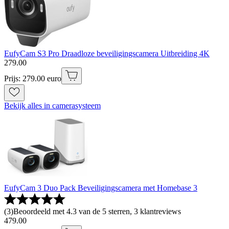
EufyCam S3 Pro Draadloze beveiligingscamera Uitbreiding 4K
279
.
00
Prijs: 279.00 euro
Bekijk alles in camerasysteem
EufyCam 3 Duo Pack Beveiligingscamera met Homebase 3
(
3
)
Beoordeeld met 4.3 van de 5 sterren, 3 klantreviews
479
.
00