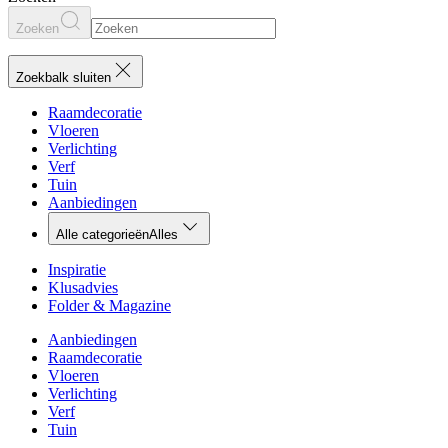
Zoeken
Zoekbalk sluiten
Raamdecoratie
Vloeren
Verlichting
Verf
Tuin
Aanbiedingen
Alle categorieën
Alles
Inspiratie
Klusadvies
Folder & Magazine
Aanbiedingen
Raamdecoratie
Vloeren
Verlichting
Verf
Tuin