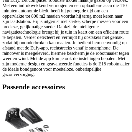
van Eufy. Dit compacte, robuuste model maait je gazon op verzoek.
Met een indrukwekkend vermogen en een oplaadbare accu die 110
minuten autonomie biedt, heeft hij genoeg de tijd om een
oppervlakte tot 800 m2 maaien voordat hij terug moet keren naar
zijn laadstation. Hij is uitgerust met sterke, scherpe messen voor een
precieze, gelijkmatige snede. Dankzij de intelligente
navigatietechnologie brengt hij je tuin in kaart om een efficiënt route
te bepalen. Verder detecteert en vermijdt hij obstakels met gemak,
zodat hij ononderbroken kan maaien. Je bedient hem eenvoudig op
afstand met de Eufy-app, rechtstreeks vanaf je smartphone. De
raincover is meegeleverd, hiermee bescherm je de robotmaaier tegen
weer en wind. Met de app kun je ook de instellingen bepalen. Met
zijn moderne design en geavanceerde functies is de E15 robotmaaier
de ideale bondgenoot voor moeiteloze, onberispelijke
gazonverzorging.
Passende accessoires