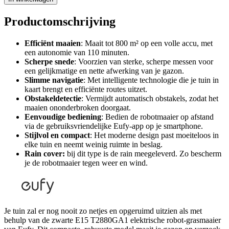
Productomschrijving
Efficiënt maaien
: Maait tot 800 m² op een volle accu, met
een autonomie van 110 minuten.
Scherpe snede
: Voorzien van sterke, scherpe messen voor
een gelijkmatige en nette afwerking van je gazon.
Slimme navigatie
: Met intelligente technologie die je tuin in
kaart brengt en efficiënte routes uitzet.
Obstakeldetectie
: Vermijdt automatisch obstakels, zodat het
maaien ononderbroken doorgaat.
Eenvoudige bediening
: Bedien de robotmaaier op afstand
via de gebruiksvriendelijke Eufy-app op je smartphone.
Stijlvol en compact
: Het moderne design past moeiteloos in
elke tuin en neemt weinig ruimte in beslag.
Rain cover:
bij dit type is de rain meegeleverd. Zo bescherm
je de robotmaaier tegen weer en wind.
Je tuin zal er nog nooit zo netjes en opgeruimd uitzien als met
behulp van de zwarte E15 T2880GA1 elektrische robot-grasmaaier