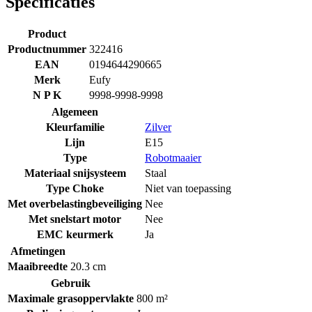
Specificaties
Product
Productnummer
322416
EAN
0194644290665
Merk
Eufy
N P K
9998-9998-9998
Algemeen
Kleurfamilie
Zilver
Lijn
E15
Type
Robotmaaier
Materiaal snijsysteem
Staal
Type Choke
Niet van toepassing
Met overbelastingbeveiliging
Nee
Met snelstart motor
Nee
EMC keurmerk
Ja
Afmetingen
Maaibreedte
20.3 cm
Gebruik
Maximale grasoppervlakte
800 m²