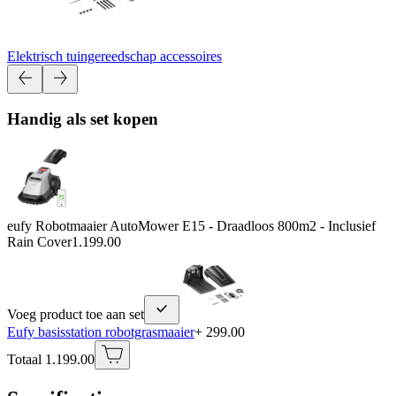
Elektrisch tuingereedschap accessoires
Handig als set kopen
eufy Robotmaaier AutoMower E15 - Draadloos 800m2 - Inclusief
Rain Cover
1.199.00
Voeg product toe aan set
Eufy basisstation robotgrasmaaier
+ 299.00
Totaal 1.199.00