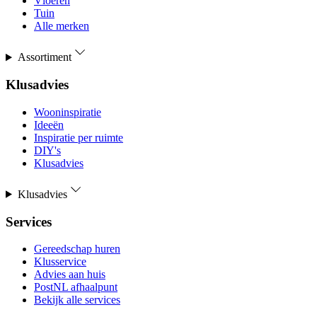
Vloeren
Tuin
Alle merken
Assortiment
Klusadvies
Wooninspiratie
Ideeën
Inspiratie per ruimte
DIY's
Klusadvies
Klusadvies
Services
Gereedschap huren
Klusservice
Advies aan huis
PostNL afhaalpunt
Bekijk alle services