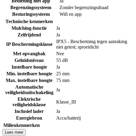
Bediening met app
Ja
Begrenzingssysteem
Zonder begrenzingsdraad
Besturingssysteem
Wifi en app
Technische kenmerken
Mulching-functie
Ja
Zelfrijdend
Ja
IPX5 - Bescherming tegen aanraking
IP Beschermingsklasse
niet getest; sproeidicht
Met opvangbak
Nee
Geluidsniveau
55 dB
Instelbare hoogte
Ja
Min. instelbare hoogte
25 mm
Max. instelbare hoogte
75 mm
Automatische
Ja
veiligheidsuitschakeling
Elektrische
Klasse_III
veiligheidsklasse
Inclusief lader
Ja
Energiebron
Accu/batterij
Milieukenmerken
Lees meer