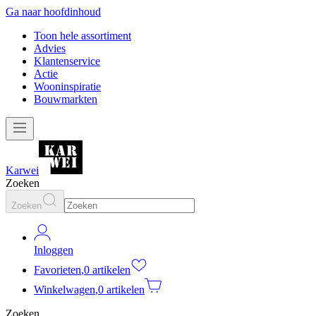
Ga naar hoofdinhoud
Toon hele assortiment
Advies
Klantenservice
Actie
Wooninspiratie
Bouwmarkten
Karwei
Zoeken
Zoeken
Inloggen
Favorieten
,
0 artikelen
Winkelwagen
,
0 artikelen
Zoeken