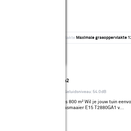
Merk
Eufy
Maximale grasoppervlakte
Maximale grasoppervlakte 1
wis filters
wer E15 Solo - Draadloos 800m2
00.0m2
Maaibreedte: 20.0cm
Geluidsniveau: 54.0dB
otmaaier E15 Solo | Draadloos 800 m² Wil je jouw tuin eenvo
 met de elektrische robot-grasmaaier E15 T2880GA1 v...