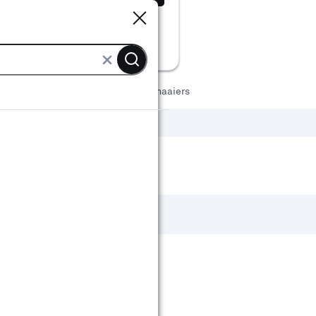
Sluiten
Sluiten
p
Robotmaaiers
Eufy robotmaaiers