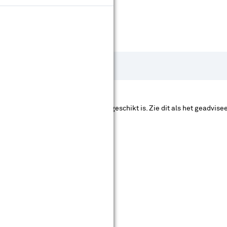
ante meter gazon een robotmaaier geschikt is. Zie dit als het geadvi
mplexere tuinen makkelijker aan.
tijd.