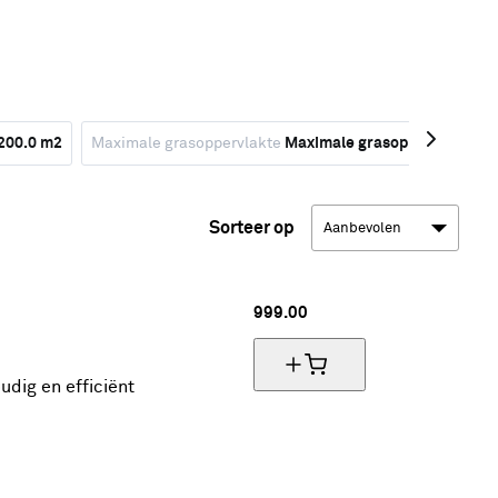
200.0 m2
Maximale grasoppervlakte
Maximale grasoppervlakte 8
Sorteer op
999.
00
udig en efficiënt