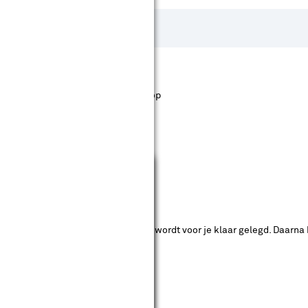
st staan. Bij Karwei kan je filteren op
Sluiten
ende bouwmarkten bekijken.
ad. Je betaalt online en het product wordt voor je klaar gelegd. Daarna