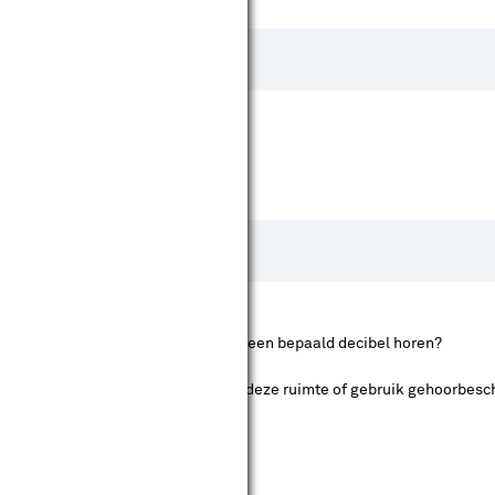
 nu en wat zijn voorbeelden die bij een bepaald decibel horen?
 gehoor. Blijf daarom nooit te lang in deze ruimte of gebruik gehoorbes