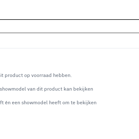
Sluiten
aaiers
Home
Assortiment
Tuin
Elektrisch tuingereedscha
Je gekozen filters:
aan je winkelwagen
Merk
Eufy
it product op voorraad hebben.
 showmodel van dit product kan bekijken
n je winkelwagen:
Merk
ft én een showmodel heeft om te bekijken
Gardena
(12)
Bosch
(6)
Eufy
Eufy
(3)
misgegaan...