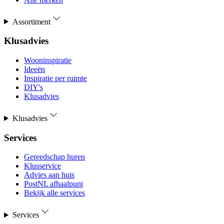
Assortiment
Klusadvies
Wooninspiratie
Ideeën
Inspiratie per ruimte
DIY's
Klusadvies
Klusadvies
Services
Gereedschap huren
Klusservice
Advies aan huis
PostNL afhaalpunt
Bekijk alle services
Services