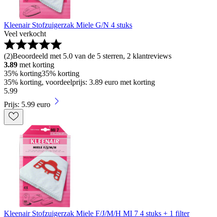
Kleenair Stofzuigerzak Miele G/N 4 stuks
Veel verkocht
(
2
)
Beoordeeld met 5.0 van de 5 sterren, 2 klantreviews
3.89
met korting
35% korting
35% korting
35% korting, voordeelprijs: 3.89 euro met korting
5
.
99
Prijs: 5.99 euro
Kleenair Stofzuigerzak Miele F/J/M/H MI 7 4 stuks + 1 filter