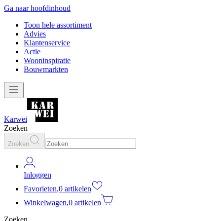
Ga naar hoofdinhoud
Toon hele assortiment
Advies
Klantenservice
Actie
Wooninspiratie
Bouwmarkten
Karwei
Zoeken
Zoeken
Inloggen
Favorieten
,
0 artikelen
Winkelwagen
,
0 artikelen
Zoeken