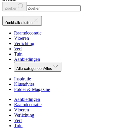
Zoeken
Zoekbalk sluiten
Raamdecoratie
Vloeren
Verlichting
Verf
Tuin
Aanbiedingen
Alle categorieën
Alles
Inspiratie
Klusadvies
Folder & Magazine
Aanbiedingen
Raamdecoratie
Vloeren
Verlichting
Verf
Tuin