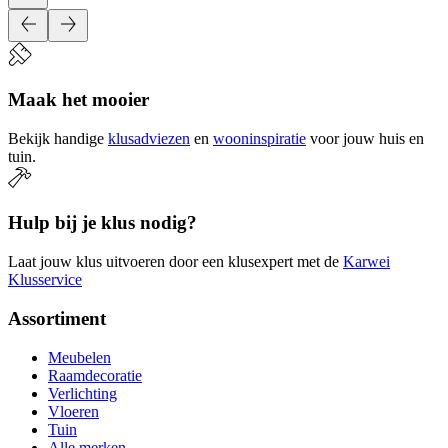
Maak het mooier
Bekijk handige
klusadviezen
en
wooninspiratie
voor jouw huis en
tuin.
Hulp bij je klus nodig?
Laat jouw klus uitvoeren door een klusexpert met de
Karwei
Klusservice
Assortiment
Meubelen
Raamdecoratie
Verlichting
Vloeren
Tuin
Alle merken