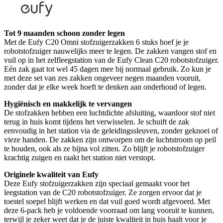
Tot 9 maanden schoon zonder legen
Met de Eufy C20 Omni stofzuigerzakken 6 stuks hoef je je
robotstofzuiger nauwelijks meer te legen. De zakken vangen stof en
vuil op in het zelfleegstation van de Eufy Clean C20 robotstofzuiger.
Eén zak gaat tot wel 45 dagen mee bij normaal gebruik. Zo kun je
met deze set van zes zakken ongeveer negen maanden vooruit,
zonder dat je elke week hoeft te denken aan onderhoud of legen.
Hygiënisch en makkelijk te vervangen
De stofzakken hebben een luchtdichte afsluiting, waardoor stof niet
terug in huis komt tijdens het verwisselen. Je schuift de zak
eenvoudig in het station via de geleidingssleuven, zonder geknoei of
vieze handen. De zakken zijn ontworpen om de luchtstroom op peil
te houden, ook als ze bijna vol zitten. Zo blijft je robotstofzuiger
krachtig zuigen en raakt het station niet verstopt.
Originele kwaliteit van Eufy
Deze Eufy stofzuigerzakken zijn speciaal gemaakt voor het
leegstation van de C20 robotstofzuiger. Ze zorgen ervoor dat je
toestel soepel blijft werken en dat vuil goed wordt afgevoerd. Met
deze 6-pack heb je voldoende voorraad om lang vooruit te kunnen,
terwijl je zeker weet dat je de juiste kwaliteit in huis haalt voor je